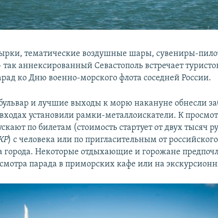
зырки, тематические воздушные шары, сувениры-пило
– так аннексированный Севастополь встречает турист
арад ко Дню военно-морского флота соседней России.
ульвар и лучшие выходы к морю накануне обнесли за
входах установили рамки-металлоискатели. К просмо
кают по билетам (стоимость стартует от двух тысяч р
КР
) с человека или по пригласительным от российског
а города. Некоторые отдыхающие и горожане предпоч
осмотра парада в приморских кафе или на экскурсионн