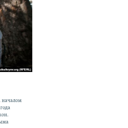
а началом
 года
кон.
рыма