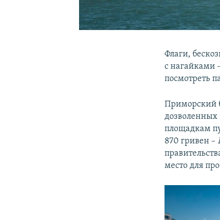
Флаги, беско
с нагайками 
посмотреть п
Приморский б
дозволенных 
площадкам пус
870 гривен –
правительств
место для пр