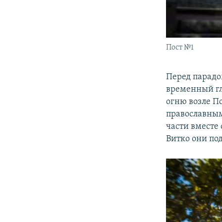
Пост №1
Перед парадо
временный гл
огню возле П
православным
части вмест
Витко они по