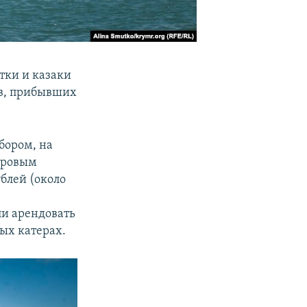
тки и казаки
ов, прибывших
бором, на
тровым
ублей (около
о
ли арендовать
ых катерах.