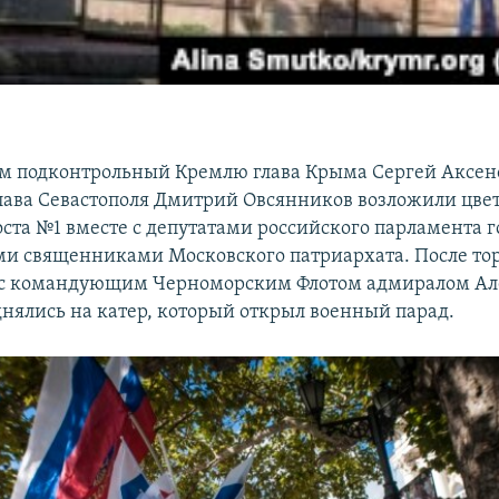
м подконтрольный Кремлю глава Крыма Сергей Аксен
ава Севастополя Дмитрий Овсянников возложили цве
оста №1 вместе с депутатами российского парламента г
и священниками Московского патриархата. После то
е с командующим Черноморским Флотом адмиралом А
днялись на катер, который открыл военный парад.