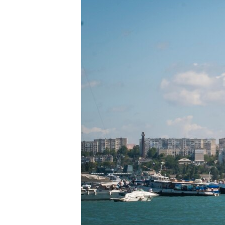
ПОБЕДИТЕЛЕЙ НЕ СУДЯТ?
КРЫМ.НЕПОКОРЕННЫЙ
ELIFBE
УКРАИНСКАЯ ПРОБЛЕМА КРЫМА