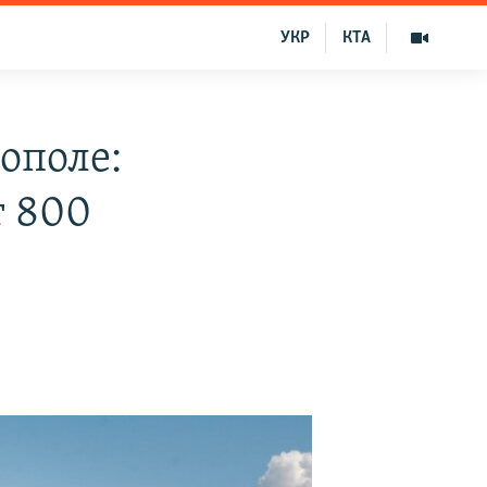
УКР
КТА
ополе:
т 800