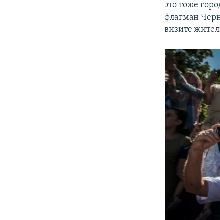
это тоже гор
флагман Черно
визите жител