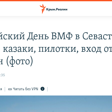
йский День ВМФ в Севаст
 казаки, пилотки, вход о
н (фото)
:35
ся
Читать без VPN