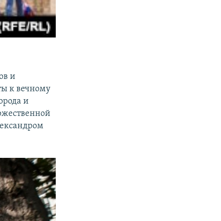
ов и
ты к вечному
орода и
ржественной
лександром