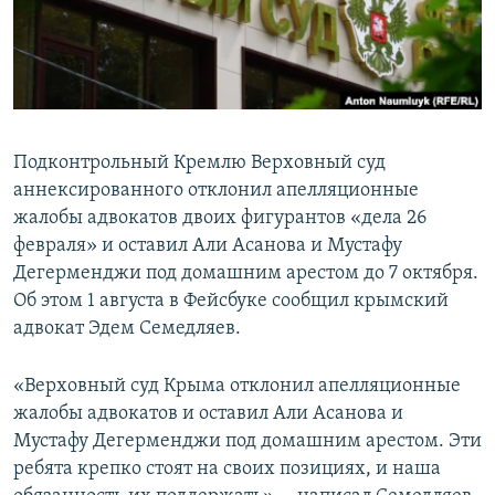
ПРИСОЕДИНЯЙТЕСЬ!
ПОБЕДИТЕЛЕЙ НЕ СУДЯТ?
КРЫМ.НЕПОКОРЕННЫЙ
ELIFBE
УКРАИНСКАЯ ПРОБЛЕМА КРЫМА
Подконтрольный Кремлю Верховный суд
Все сайты RFE/RL
аннексированного отклонил апелляционные
жалобы адвокатов двоих фигурантов «дела 26
февраля» и оставил Али Асанова и Мустафу
Дегерменджи под домашним арестом до 7 октября.
Об этом 1 августа в Фейсбуке сообщил крымский
адвокат Эдем Семедляев.
«Верховный суд Крыма отклонил апелляционные
жалобы адвокатов и оставил Али Асанова и
Мустафу Дегерменджи под домашним арестом. Эти
ребята крепко стоят на своих позициях, и наша