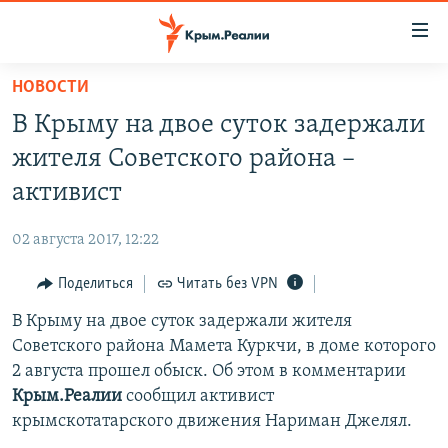
Доступность
ссылки
Вернуться
НОВОСТИ
к
НОВОСТИ
В Крыму на двое суток задержали
основному
СПЕЦПРОЕКТЫ
содержанию
жителя Советского района –
ВОДА
Вернутся
ГРУЗ 200
активист
к
ИСТОРИЯ
КАРТА ВОЕННЫХ ОБЪЕКТОВ КРЫМА
главной
02 августа 2017, 12:22
ЕЩЕ
11 ЛЕТ ОККУПАЦИИ КРЫМА. 11 ИСТОРИЙ СОПРОТИВЛЕНИЯ
навигации
Вернутся
Поделиться
Читать без VPN
РАДІО СВОБОДА
ИНТЕРАКТИВ
к
В Крыму на двое суток задержали жителя
КАК ОБОЙТИ БЛОКИРОВКУ
ИНФОГРАФИКА
поиску
Советского района Мамета Куркчи, в доме которого
ТЕЛЕПРОЕКТ КРЫМ.РЕАЛИИ
2 августа прошел обыск. Об этом в комментарии
Українською
Крым.Реалии
сообщил активист
СОВЕТЫ ПРАВОЗАЩИТНИКОВ
Qırımtatar
крымскотатарского движения Нариман Джелял.
ПРОПАВШИЕ БЕЗ ВЕСТИ