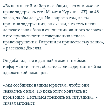
ПРИСОЕДИНЯЙТЕСЬ!
ПОБЕДИТЕЛЕЙ НЕ СУДЯТ?
«Вышел некий майор и сообщил, что они имеют
право задержать его (Мамета Куркчи –
КР
) на 48
КРЫМ.НЕПОКОРЕННЫЙ
часов, якобы до суда. На вопрос о том, в чем
ELIFBE
причина задержания, он сказал, что есть некая
доказательная база в отношении данного человека
УКРАИНСКАЯ ПРОБЛЕМА КРЫМА
о его причастности к совершению некого
Все сайты RFE/RL
правонарушения. Разрешили принести ему вещи»,
– рассказал Джелял.
Он добавил, что в данный момент не было
информации о том, обратился ли задержанный за
адвокатской помощью.
«Мы сообщили нашим юристам, чтобы они
связались с ним. Но пока этого контакта не
произошло. Пытаемся повлиять на ситуацию», –
сказал активист.