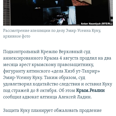
ПРИСОЕДИНЯЙТЕСЬ!
ПОБЕДИТЕЛЕЙ НЕ СУДЯТ?
КРЫМ.НЕПОКОРЕННЫЙ
ELIFBE
Рассмотрение апелляции по делу Эмир-Усеина Куку,
УКРАИНСКАЯ ПРОБЛЕМА КРЫМА
архивное фото
Все сайты RFE/RL
Подконтрольный Кремлю Верховный суд
аннексированного Крыма 4 августа продлил на два
месяца арест крымскому правозащитнику,
фигуранту ялтинского «дела Хизб ут-Тахрир»
Эмир-Усеину Куку. Таким образом, суд
удовлетворил ходатайство следствия и оставил Куку
под стражей до 8 октября. Об этом
Крым.Реалии
сообщил адвокат ялтинца Алексей Ладин.
Защита Куку планирует обжаловать продление