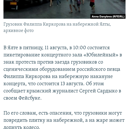
ПРИСОЕДИНЯЙТЕСЬ!
ПОБЕДИТЕЛЕЙ НЕ СУДЯТ?
КРЫМ.НЕПОКОРЕННЫЙ
Грузовик Филиппа Киркорова на набережной Ялты,
ELIFBE
архивное фото
УКРАИНСКАЯ ПРОБЛЕМА КРЫМА
Все сайты RFE/RL
В Ялте в пятницу, 11 августа, в 10:00 состоится
пикетирование концертного зала «Юбилейный» в
знак протеста против заезда грузовиков со
сценическими оборудованием российского певца
Филиппа Киркорова на набережную накануне
концерта, что состоится 13 августа. Об этом
сообщает крымский журналист Сергей Сардыко в
своем Фейсбуке.
По его словам, есть опасения, что грузовики могут
повредить плитку на набережной, а на жаре может
лопнуть колесо.