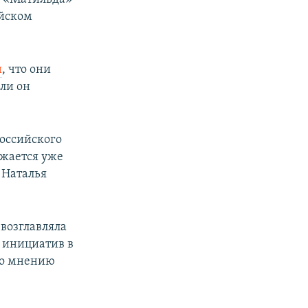
ийском
и
, что они
ли он
оссийского
лжается уже
 Наталья
 возглавляла
 инициатив в
По мнению