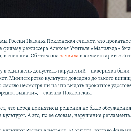
умы России Наталья Поклонская считает, что прокатно
е фильму режиссера Алексея Учителя «Матильда» был
 в спешке». Об этом она
заявила
в комментарии «Инт
у в один день допустить нарушений – наверняка были 
жет, Министерство культуры доведено до такого кипящ
о смогло несмотря ни на что выдать прокатное удостов
рядка выдачи», – сказала Поклонская.
ет, что перед принятием решения не было обсуждения 
культуры. А это, по ее словам, нарушение регламента
 культуры России в четверг, 10 августа, выдало фильм