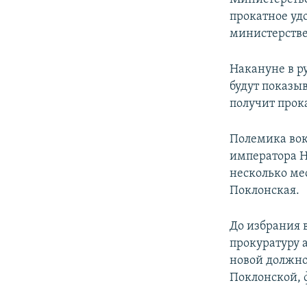
прокатное уд
министерстве
Накануне в р
будут показы
получит прок
Полемика вок
императора Н
несколько ме
Поклонская.
До избрания в
прокуратуру 
новой должно
Поклонской, 