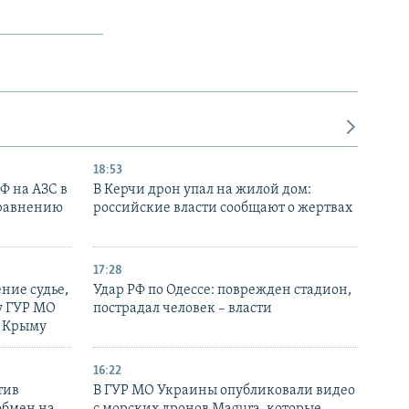
18:53
РФ на АЗС в
В Керчи дрон упал на жилой дом:
сравнению
российские власти сообщают о жертвах
17:28
ние судье,
Удар РФ по Одессе: поврежден стадион,
у ГУР МО
пострадал человек – власти
в Крыму
16:22
тив
В ГУР МО Украины опубликовали видео