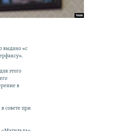
е
о выдано «с
ерфаксу».
для этого
его
ерение в
в совете при
.
у «Матильда»