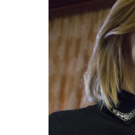
ПОБЕДИТЕЛЕЙ НЕ СУДЯТ?
КРЫМ.НЕПОКОРЕННЫЙ
ELIFBE
УКРАИНСКАЯ ПРОБЛЕМА КРЫМА