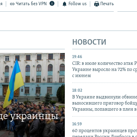
ся
Читать без VPN
Follow us
Печать
НОВОСТИ
19:46
CIR: в июле количество атак 
Украине выросло на 72% по 
с июнем
18:02
В Украине выдвинули обвине
выносившего приговор бойц
Украины, попавшего в плен 
где украинцы
16:59
60 процентов украинцев про