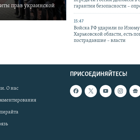
передачи России Донбасса в 
щиты прав украинской
гарантии безопасности – опр
15:47
Войска РФ ударили по Изюму
Харьковской области, есть п
пострадавшие – власти
ПРИСОЕДИНЯЙТЕСЬ!
и. О нас
омментирования
опирайта
вязь