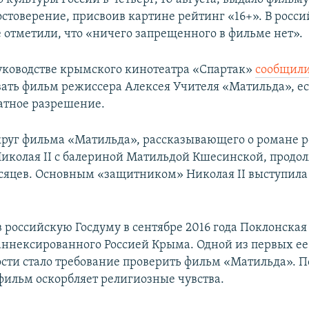
остоверение, присвоив картине рейтинг «16+». В росс
 отметили, что «ничего запрещенного в фильме нет».
уководстве крымского кинотеатра «Спартак»
сообщил
вать фильм режиссера Алексея Учителя «Матильда», ес
атное разрешение.
руг фильма «Матильда», рассказывающего о романе р
иколая II с балериной Матильдой Кшесинской, продо
сяцев. Основным «защитником» Николая II выступила
 российскую Госдуму в сентябре 2016 года Поклонская
аннексированного Россией Крыма. Одной из первых ее
сти стало требование проверить фильм «Матильда». 
фильм оскорбляет религиозные чувства.