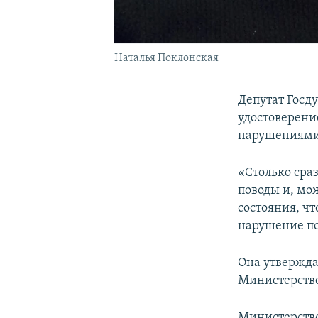
Наталья Поклонская
Депутат Госд
удостоверени
нарушениями,
«Столько сраз
поводы и, мо
состояния, чт
нарушение по
Она утвержда
Министерстве 
Министерство