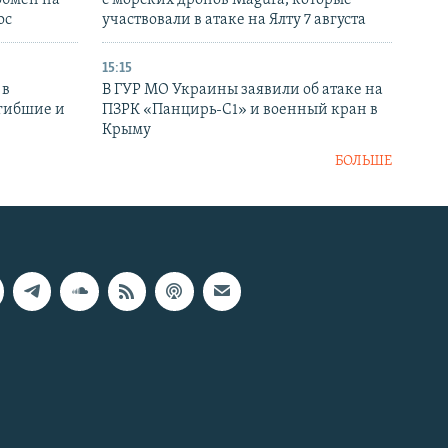
обмен на
с морских дронов Magura, которые
ос
участвовали в атаке на Ялту 7 августа
15:15
 в
В ГУР МО Украины заявили об атаке на
огибшие и
ПЗРК «Панцирь-С1» и военный кран в
Крыму
БОЛЬШЕ