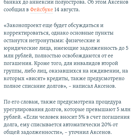
банках до аннексии полуострова. Об этом Аксенов
ПРИСОЕДИНЯЙТЕСЬ!
ПОБЕДИТЕЛЕЙ НЕ СУДЯТ?
сообщил в
Фейсбуке
14 августа.
КРЫМ.НЕПОКОРЕННЫЙ
«Законопроект еще будет обсуждаться и
ELIFBE
корректироваться, однако основные пункты
УКРАИНСКАЯ ПРОБЛЕМА КРЫМА
останутся нетронутыми: физические и
Все сайты RFE/RL
юридические лица, имеющие задолженность до 5
млн рублей, полностью освобождаются от ее
погашения. Кроме того, для инвалидов второй
группы, либо лиц, оказавшихся на иждивении, на
которых «висят» кредиты, также предусмотрено
полное списание долгов», – написал Аксенов.
По его словам, также предусмотрена процедура
урегулирования долгов, которые превышают 5 млн
рублей. «Если человек вносит 5% в счет погашения
долга, ему списывается автоматически 20% от
общей задолженности», – уточнил Аксенов.