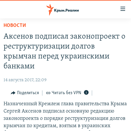
Доступность
ссылки
Вернуться
НОВОСТИ
к
НОВОСТИ
Аксенов подписал законопроект о
основному
СПЕЦПРОЕКТЫ
содержанию
реструктуризации долгов
ВОДА
Вернутся
ГРУЗ 200
крымчан перед украинскими
к
ИСТОРИЯ
КАРТА ВОЕННЫХ ОБЪЕКТОВ КРЫМА
банками
главной
ЕЩЕ
11 ЛЕТ ОККУПАЦИИ КРЫМА. 11 ИСТОРИЙ СОПРОТИВЛЕНИЯ
навигации
14 августа 2017, 22:09
Вернутся
РАДІО СВОБОДА
ИНТЕРАКТИВ
к
Поделиться
Читать без VPN
КАК ОБОЙТИ БЛОКИРОВКУ
ИНФОГРАФИКА
поиску
Назначенный Кремлем глава правительства Крыма
ТЕЛЕПРОЕКТ КРЫМ.РЕАЛИИ
Українською
Сергей Аксенов подписал основную редакцию
СОВЕТЫ ПРАВОЗАЩИТНИКОВ
законопроекта о порядке реструктуризации долгов
Qırımtatar
крымчан по кредитам, взятым в украинских
ПРОПАВШИЕ БЕЗ ВЕСТИ