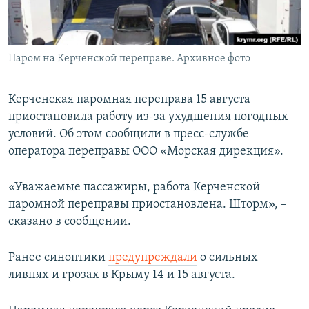
ПРИСОЕДИНЯЙТЕСЬ!
ПОБЕДИТЕЛЕЙ НЕ СУДЯТ?
КРЫМ.НЕПОКОРЕННЫЙ
Паром на Керченской переправе. Архивное фото
ELIFBE
УКРАИНСКАЯ ПРОБЛЕМА КРЫМА
Керченская паромная переправа 15 августа
Все сайты RFE/RL
приостановила работу из-за ухудшения погодных
условий. Об этом сообщили в пресс-службе
оператора переправы ООО «Морская дирекция».
«Уважаемые пассажиры, работа Керченской
паромной переправы приостановлена. Шторм», –
сказано в сообщении.
Ранее синоптики
предупреждали
о сильных
ливнях и грозах в Крыму 14 и 15 августа.