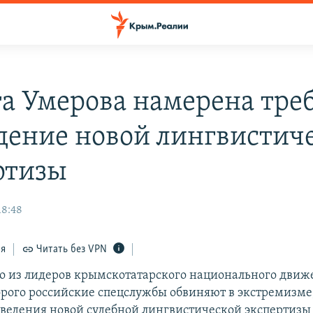
а Умерова намерена тре
дение новой лингвистич
ртизы
18:48
ся
Читать без VPN
о из лидеров крымскотатарского национального дви
орого российские спецслужбы обвиняют в экстремизме
оведения новой судебной лингвистической экспертизы