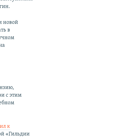
гин.
и новой
ть в
аучном
на
ензию,
зи с этим
дебном
ил к
ой «Гильдии