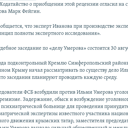
Ходатайство о приобщении этой рецензии огласил на су
ова Марк Фейгин.
ообщается, что эксперт Иванова при производстве эксп
нцип полноты экспертного исследования».
ебное заседание по «делу Умерова» состоится 30 авгус
года подконтрольный Кремлю Симферопольский районн
ном Крыму начал рассматривать по существу дело Ил
что заседания планируют проводить каждую среду.
ледователи ФСБ возбудили против Ильми Умерова уголо
стремизме. Задержание, обыск и возбуждение уголовног
 психиатрической больнице для проведения принудит
иатрической экспертизы известного участника нацио
ного движения крымских татар, заместителя председа