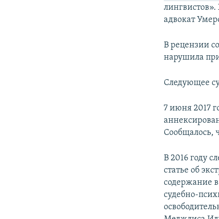
лингвистов». 
адвокат Умер
В рецензии с
нарушила при
Следующее суд
7 июня 2017 
аннексирован
Сообщалось, 
В 2016 году с
статье об эк
содержание в
судебно-псих
освободитель