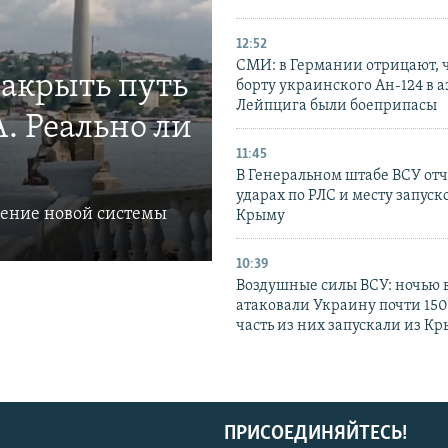
12:52
СМИ: в Германии отрицают, ч
закрыть путь
борту украинского Ан-124 в 
Лейпцига были боеприпасы
. Реально ли
11:45
В Генеральном штабе ВСУ отч
ударах по РЛС и месту запуск
ление новой системы
Крыму
10:39
Воздушные силы ВСУ: ночью 
атаковали Украину почти 150
часть из них запускали из К
ПРИСОЕДИНЯЙТЕСЬ!