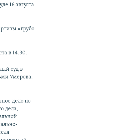
де 16 августа
ертизы «грубо
та в 14.30.
ый суд в
ьми Умерова.
вное дело по
о дела,
ельной
нально-
теля