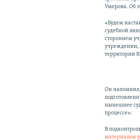
ПОБЕДИТЕЛЕЙ НЕ СУДЯТ?
Умерова. Об 
КРЫМ.НЕПОКОРЕННЫЙ
«Будем наста
ELIFBE
судебной лин
УКРАИНСКАЯ ПРОБЛЕМА КРЫМА
стороннем уч
учреждении, 
территории Кр
Он напомнил,
подготовленну
нынешнее суд
процессе».
В подконтрол
материалам у