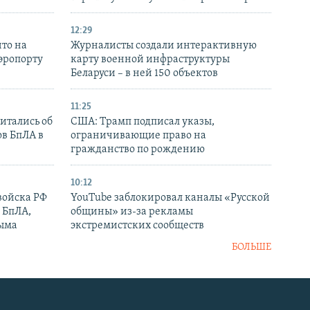
12:29
то на
Журналисты создали интерактивную
аэропорту
карту военной инфраструктуры
Беларуси – в ней 150 объектов
11:25
итались об
США: Трамп подписал указы,
ов БпЛА в
ограничивающие право на
гражданство по рождению
10:12
войска РФ
YouTube заблокировал каналы «Русской
 БпЛА,
общины» из-за рекламы
рыма
экстремистских сообществ
БОЛЬШЕ