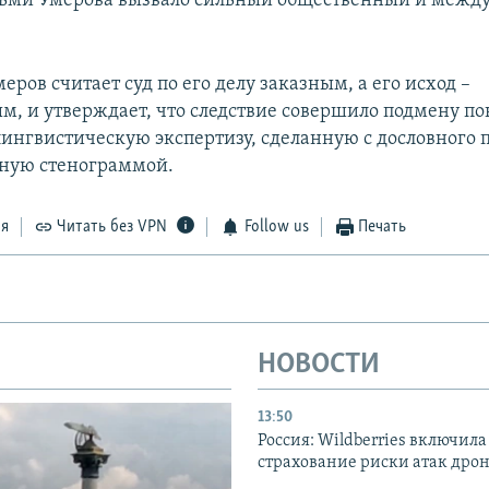
ьми Умерова вызвало сильный общественный и межд
ров считает суд по его делу заказным, а его исход –
, и утверждает, что следствие совершило подмену по
лингвистическую экспертизу, сделанную с дословного п
нную стенограммой.
ся
Читать без VPN
Follow us
Печать
НОВОСТИ
13:50
Россия: Wildberries включила
страхование риски атак дро