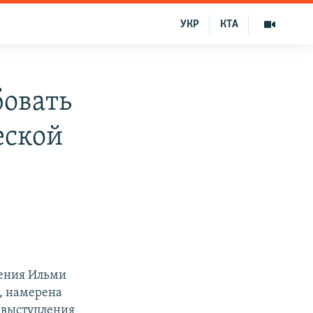
УКР
КТА
бовать
еской
жения Ильми
, намерена
 выступления