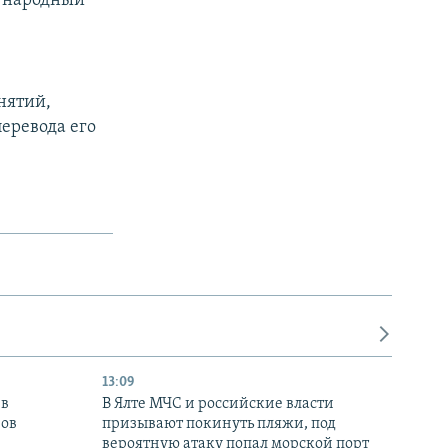
ународный
нятий,
еревода его
13:09
 в
В Ялте МЧС и российские власти
нов
призывают покинуть пляжи, под
вероятную атаку попал морской порт