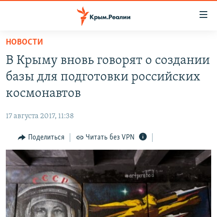
Доступность
ссылки
Вернуться
НОВОСТИ
к
НОВОСТИ
В Крыму вновь говорят о создании
основному
СПЕЦПРОЕКТЫ
содержанию
базы для подготовки российских
ВОДА
Вернутся
ГРУЗ 200
космонавтов
к
ИСТОРИЯ
КАРТА ВОЕННЫХ ОБЪЕКТОВ КРЫМА
главной
17 августа 2017, 11:38
ЕЩЕ
11 ЛЕТ ОККУПАЦИИ КРЫМА. 11 ИСТОРИЙ СОПРОТИВЛЕНИЯ
навигации
Вернутся
Поделиться
Читать без VPN
РАДІО СВОБОДА
ИНТЕРАКТИВ
к
КАК ОБОЙТИ БЛОКИРОВКУ
ИНФОГРАФИКА
поиску
ТЕЛЕПРОЕКТ КРЫМ.РЕАЛИИ
Українською
СОВЕТЫ ПРАВОЗАЩИТНИКОВ
Qırımtatar
ПРОПАВШИЕ БЕЗ ВЕСТИ