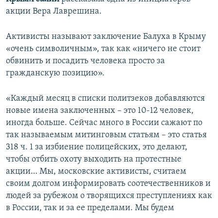
ПРИСОЕДИНЯЙТЕСЬ!
ПОБЕДИТЕЛЕЙ НЕ СУДЯТ?
акции Вера Лаврешина.
КРЫМ.НЕПОКОРЕННЫЙ
Активисты называют заключение Балуха в Крыму
ELIFBE
«очень символичным», так как «ничего не стоит
обвинить и посадить человека просто за
УКРАИНСКАЯ ПРОБЛЕМА КРЫМА
гражданскую позицию».
Все сайты RFE/RL
«Каждый месяц в списки политзеков добавляются
новые имена заключенных – это 10-12 человек,
иногда больше. Сейчас много в России сажают по
так называемым митинговым статьям – это статья
318 ч. 1 за избиение полицейских, это делают,
чтобы отбить охоту выходить на протестные
акции… Мы, московские активисты, считаем
своим долгом информировать соотечественников и
людей за рубежом о творящихся преступлениях как
в России, так и за ее пределами. Мы будем