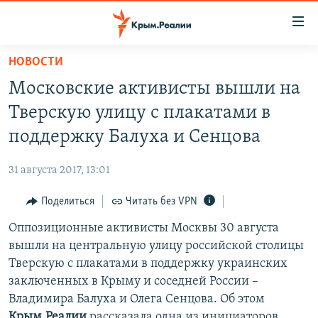
Доступность
ссылки
Вернуться
НОВОСТИ
к
НОВОСТИ
Московские активисты вышли на
основному
СПЕЦПРОЕКТЫ
содержанию
Тверскую улицу с плакатами в
ВОДА
Вернутся
ГРУЗ 200
поддержку Балуха и Сенцова
к
ИСТОРИЯ
КАРТА ВОЕННЫХ ОБЪЕКТОВ КРЫМА
главной
31 августа 2017, 13:01
ЕЩЕ
11 ЛЕТ ОККУПАЦИИ КРЫМА. 11 ИСТОРИЙ СОПРОТИВЛЕНИЯ
навигации
Вернутся
Поделиться
Читать без VPN
РАДІО СВОБОДА
ИНТЕРАКТИВ
к
Оппозиционные активисты Москвы 30 августа
КАК ОБОЙТИ БЛОКИРОВКУ
ИНФОГРАФИКА
поиску
вышли на центральную улицу российской столицы
ТЕЛЕПРОЕКТ КРЫМ.РЕАЛИИ
Тверскую с плакатами в поддержку украинских
Українською
заключенных в Крыму и соседней России –
СОВЕТЫ ПРАВОЗАЩИТНИКОВ
Qırımtatar
Владимира Балуха и Олега Сенцова. Об этом
ПРОПАВШИЕ БЕЗ ВЕСТИ
Крым.Реалии
рассказала одна из инициаторов