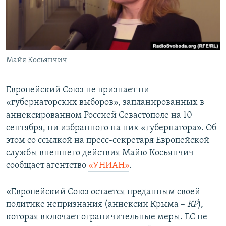
ПРИСОЕДИНЯЙТЕСЬ!
ПОБЕДИТЕЛЕЙ НЕ СУДЯТ?
КРЫМ.НЕПОКОРЕННЫЙ
ELIFBE
Майя Косьянчич
УКРАИНСКАЯ ПРОБЛЕМА КРЫМА
Все сайты RFE/RL
Европейский Союз не признает ни
«губернаторских выборов», запланированных в
аннексированном Россией Севастополе на 10
сентября, ни избранного на них «губернатора». Об
этом со ссылкой на пресс-секретаря Европейской
службы внешнего действия Майю Косьянчич
сообщает агентство
«УНИАН»
.
«Европейский Союз остается преданным своей
политике непризнания (аннексии Крыма –
КР
),
которая включает ограничительные меры. ЕС не