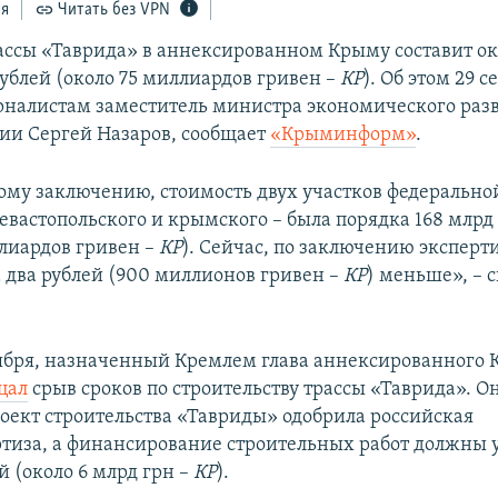
ся
Читать без VPN
ассы «Таврида» в аннексированном Крыму составит ок
ублей (около 75 миллиардов гривен –
КР
). Об этом 29 с
рналистам заместитель министра экономического раз
сии Сергей Назаров, сообщает
«Крыминформ»
.
ому заключению, стоимость двух участков федерально
севастопольского и крымского – была порядка 168 млрд
ллиардов гривен –
КР
). Сейчас, по заключению эксперти
 два рублей (900 миллионов гривен –
КР
) меньше», – 
тября, назначенный Кремлем глава аннексированного
цал
срыв сроков по строительству трассы «Таврида». О
проект строительства «Тавриды» одобрила российская
ртиза, а финансирование строительных работ должны 
й (около 6 млрд грн –
КР
).