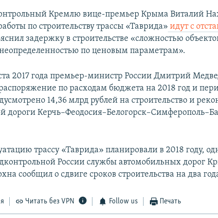
контрольный Кремлю вице-премьер Крыма Виталий Н
работы по строительству трассы «Таврида»
идут с отст
яснил задержку в строительстве «сложностью объекто
неопределенностью по ценовым параметрам».
уста 2017 года премьер-министр России Дмитрий Медв
 распоряжение по расходам бюджета на 2018 год и пер
едусмотрено 14,36 млрд рублей на строительство и рек
й дороги Керчь–Феодосия–Белогорск–Симферополь–Б
уатацию трассу «Таврида» планировали в 2018 году, од
дконтрольной России службы автомобильных дорог К
на сообщил о сдвиге сроков строительства на два год
ся
Читать без VPN
Follow us
Печать