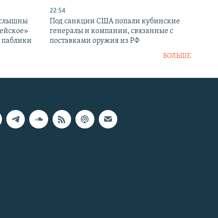
22:54
 слышны
Под санкции США попали кубинские
дейское»
генералы и компании, связанные с
– паблики
поставками оружия из РФ
БОЛЬШЕ