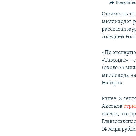
ПОБЕДИТЕЛЕЙ НЕ СУДЯТ?
Поделить
КРЫМ.НЕПОКОРЕННЫЙ
Стоимость тр
миллиардов р
ELIFBE
рассказал жу
УКРАИНСКАЯ ПРОБЛЕМА КРЫМА
соседней Рос
«По экспертн
«Таврида» – 
(около 75 ми
миллиарда на
Назаров.
Ранее, 8 сен
Аксенов
отри
сказал, что 
Главгосэкспе
14 млрд рубле