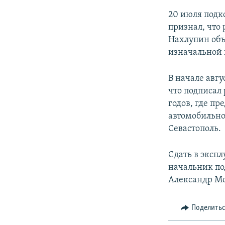
20 июля под
признал, что 
Нахлупин объ
изначальной 
В начале авг
что подписал
годов, где пр
автомобильно
Севастополь.
Сдать в экспл
начальник по
Александр Мох
Поделить