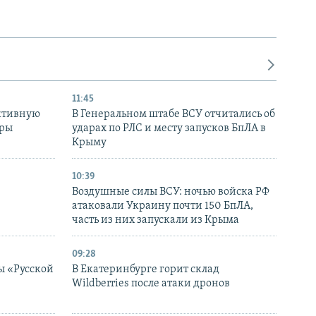
11:45
ктивную
В Генеральном штабе ВСУ отчитались об
уры
ударах по РЛС и месту запусков БпЛА в
в
Крыму
10:39
Воздушные силы ВСУ: ночью войска РФ
атаковали Украину почти 150 БпЛА,
часть из них запускали из Крыма
09:28
ы «Русской
В Екатеринбурге горит склад
Wildberries после атаки дронов