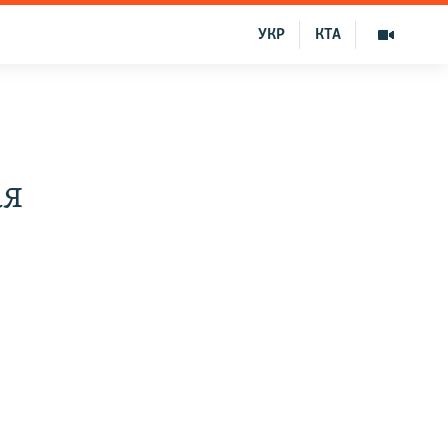
УКР
КТА
ая