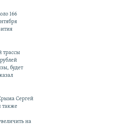
оло 166
ентября
вития
й трассы
 рублей
зы, будет
сказал
 Крыма Сергей
н также
увеличить на