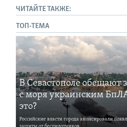
ЧИТАЙТЕ ТАКЖЕ:
ТОП-ТЕМА
В Севастополе обещают 
с моря украинским БпЛА
это?
Российские власти города анонсировали появ
защиты от беспилотников