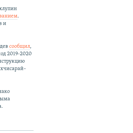
ахлупин
аванием
.
в и
едев
сообщил
,
иод 2019-2020
онструкцию
ахчисарай–
нако
рыма
а.