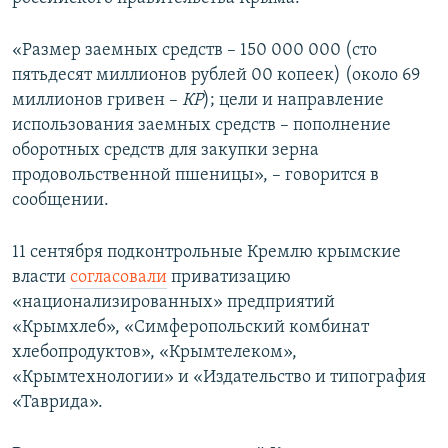
ПРИСОЕДИНЯЙТЕСЬ!
ПОБЕДИТЕЛЕЙ НЕ СУДЯТ?
«Размер заемных средств – 150 000 000 (сто
КРЫМ.НЕПОКОРЕННЫЙ
пятьдесят миллионов рублей 00 копеек) (около 69
ELIFBE
миллионов гривен –
КР
); цели и направление
использования заемных средств – пополнение
УКРАИНСКАЯ ПРОБЛЕМА КРЫМА
оборотных средств для закупки зерна
Все сайты RFE/RL
продовольственной пшеницы», – говорится в
сообщении.
11 сентября подконтрольные Кремлю крымские
власти
согласовали
приватизацию
«национализированных» предприятий
«Крымхлеб», «Симферопольский комбинат
хлебопродуктов», «Крымтелеком»,
«Крымтехнологии» и «Издательство и типография
«Таврида».