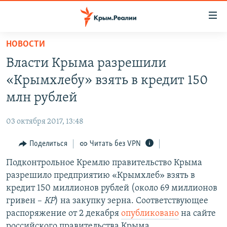
Доступность
ссылки
Вернуться
НОВОСТИ
к
НОВОСТИ
Власти Крыма разрешили
основному
СПЕЦПРОЕКТЫ
содержанию
«Крымхлебу» взять в кредит 150
ВОДА
Вернутся
ГРУЗ 200
млн рублей
к
ИСТОРИЯ
КАРТА ВОЕННЫХ ОБЪЕКТОВ КРЫМА
главной
03 октября 2017, 13:48
ЕЩЕ
11 ЛЕТ ОККУПАЦИИ КРЫМА. 11 ИСТОРИЙ СОПРОТИВЛЕНИЯ
навигации
Вернутся
Поделиться
Читать без VPN
РАДІО СВОБОДА
ИНТЕРАКТИВ
к
Подконтрольное Кремлю правительство Крыма
КАК ОБОЙТИ БЛОКИРОВКУ
ИНФОГРАФИКА
поиску
разрешило предприятию «Крымхлеб» взять в
ТЕЛЕПРОЕКТ КРЫМ.РЕАЛИИ
кредит 150 миллионов рублей (около 69 миллионов
Українською
гривен –
КР
) на закупку зерна. Соответствующее
СОВЕТЫ ПРАВОЗАЩИТНИКОВ
Qırımtatar
распоряжение от 2 декабря
опубликовано
на сайте
ПРОПАВШИЕ БЕЗ ВЕСТИ
российского правительства Крыма.