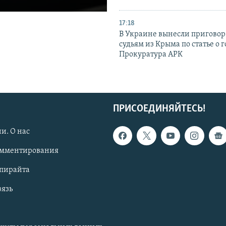
17:18
В Украине вынесли приговор
судьям из Крыма по статье о 
Прокуратура АРК
ПРИСОЕДИНЯЙТЕСЬ!
и. О нас
омментирования
опирайта
вязь