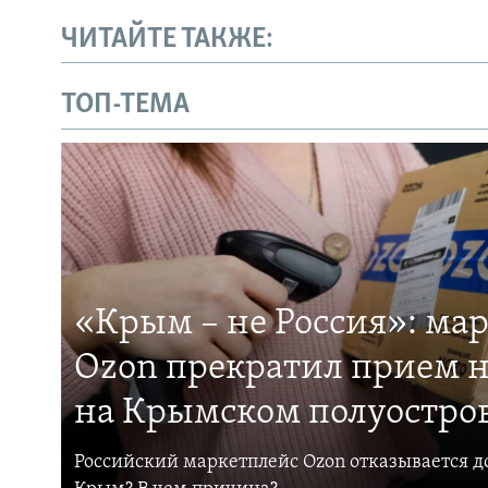
ЧИТАЙТЕ ТАКЖЕ:
ТОП-ТЕМА
«Крым – не Россия»: ма
Ozon прекратил прием н
на Крымском полуостро
Российский маркетплейс Ozon отказывается до