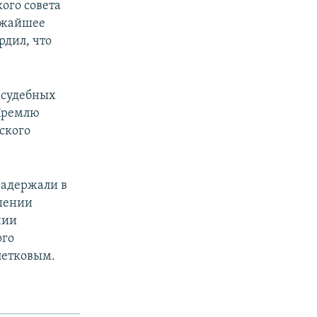
ого совета
лижайшее
рдил, что
 судебных
 Кремлю
ского
задержали в
ошении
нии
ого
петковым.