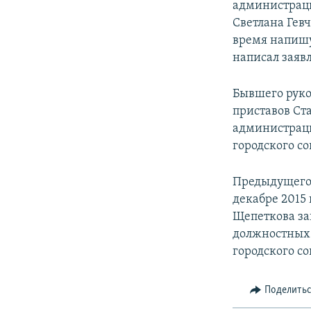
администраци
Светлана Гев
время напишу
написал заяв
Бывшего руко
приставов Ст
администраци
городского со
Предыдущего 
декабре 2015
Щепеткова за
должностных 
городского с
Поделить