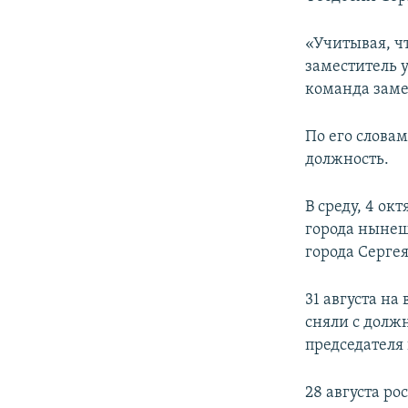
ПОБЕДИТЕЛЕЙ НЕ СУДЯТ?
КРЫМ.НЕПОКОРЕННЫЙ
«Учитывая, ч
заместитель у
ELIFBE
команда заме
УКРАИНСКАЯ ПРОБЛЕМА КРЫМА
По его словам
должность.
В среду, 4 ок
города нынеш
города Серге
31 августа на
сняли с долж
председателя 
28 августа ро