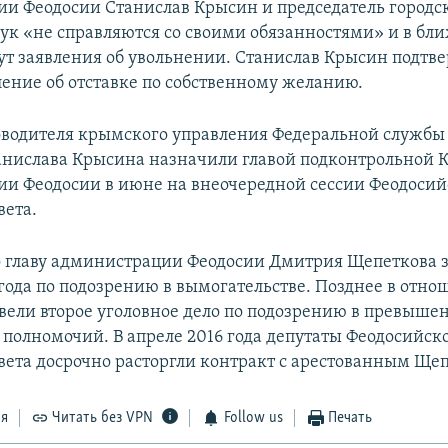
и Феодосии Станислав Крысин и председатель городск
чук «не справляются со своими обязанностями» и в б
т заявления об увольнении. Станислав Крысин подтве
ление об отставке по собственному желанию.
водителя крымского управления Федеральной службы
анислава Крысина назначили главой подконтрольной
и Феодосии в июне на внеочередной сессии Феодосий
вета.
главу администрации Феодосии Дмитрия Щепеткова 
 года по подозрению в вымогательстве. Позднее в отн
вели второе уголовное дело по подозрению в превыше
полномочий. В апреле 2016 года депутаты Феодосийск
овета досрочно расторгли контракт с арестованным Ще
ся
Читать без VPN
Follow us
Печать