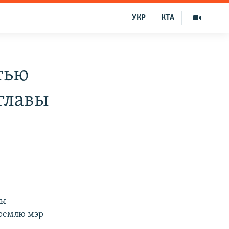
УКР
КТА
тью
главы
вы
кремлю мэр