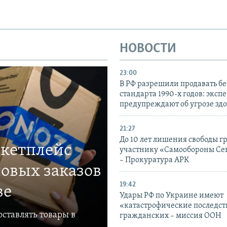
НОВОСТИ
23:00
В РФ разрешили продавать б
стандарта 1990-х годов: эксп
предупреждают об угрозе зд
21:27
До 10 лет лишения свободы г
ркетплейс
участнику «Самообороны Се
– Прокуратура АРК
овых заказов
19:42
ве
Удары РФ по Украине имеют
«катастрофические последст
ставлять товары в
гражданских – миссия ООН