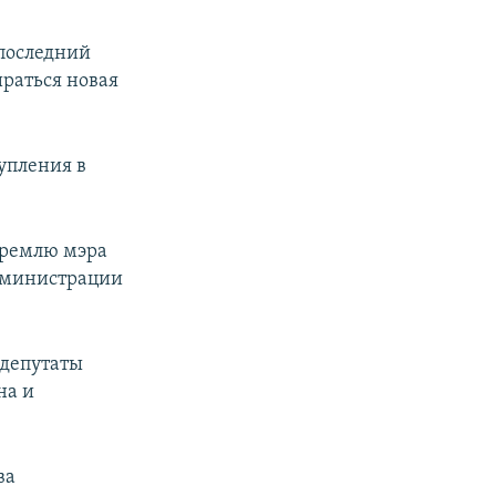
 последний
ираться новая
тупления в
Кремлю мэра
дминистрации
 депутаты
на и
ва