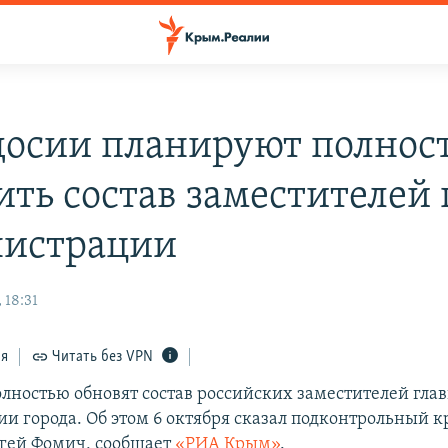
досии планируют полнос
ить состав заместителей 
истрации
 18:31
ся
Читать без VPN
олностью обновят состав российских заместителей гла
и города. Об этом 6 октября сказал подконтрольный 
гей Фомич, сообщает
«РИА Крым»
.