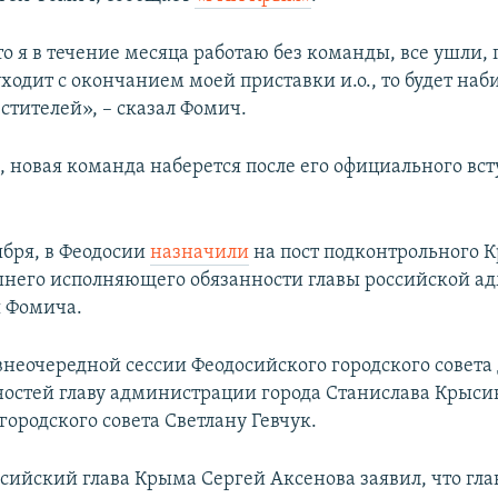
то я в течение месяца работаю без команды, все ушли,
ходит с окончанием моей приставки и.о., то будет наб
стителей», – сказал Фомич.
, новая команда наберется после его официального вс
тября, в Феодосии
назначили
на пост подконтрольного 
него исполняющего обязанности главы российской а
я Фомича.
 внеочередной сессии Феодосийского городского совета
ностей главу администрации города Станислава Крыси
городского совета Светлану Гевчук.
ссийский глава Крыма Сергей Аксенова заявил, что гла