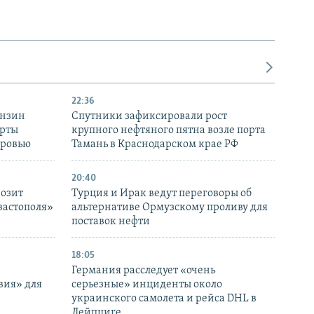
22:36
ензин
Спутники зафиксировали рост
ерты
крупного нефтяного пятна возле порта
оровью
Тамань в Краснодарском крае РФ
20:40
розит
Турция и Ирак ведут переговоры об
вастополя»
альтернативе Ормузскому проливу для
поставок нефти
18:05
Германия расследует «очень
вия» для
серьезные» инциденты около
украинского самолета и рейса DHL в
Лейпциге