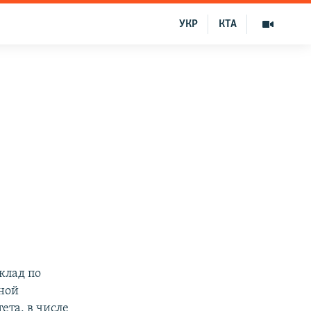
УКР
КТА
клад по
ной
ета, в числе