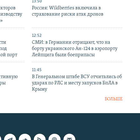
13:50
екторов
Россия: Wildberries включила в
оизводству
страхование риски атак дронов
р»
12:52
сти
СМИ: в Германии отрицают, что на
под
борту украинского Ан-124 в аэропорту
кой порт
Лейпцига были боеприпасы
11:45
ктивную
В Генеральном штабе ВСУ отчитались об
уры
ударах по РЛС и месту запусков БпЛА в
в
Крыму
БОЛЬШЕ