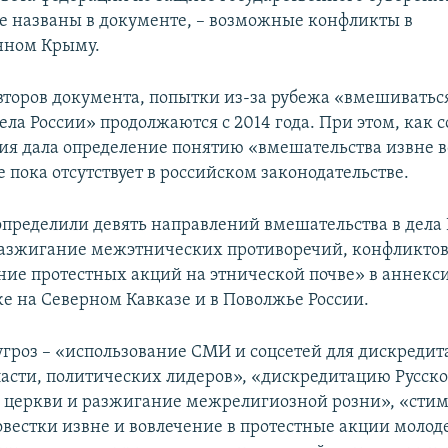
ые названы в документе, – возможные конфликты в
нном Крыму.
торов документа, попытки из-за рубежа «вмешиваться
ела России» продолжаются с 2014 года. При этом, как 
ия дала определение понятию «вмешательства извне 
е пока отсутствует в российском законодательстве.
определили девять направлений вмешательства в дела 
азжигание межэтнических противоречий, конфликтов
ие протестных акций на этнической почве» в аннек
же на Северном Кавказе и в Поволжье России.
угроз – «использование СМИ и соцсетей для дискредит
ласти, политических лидеров», «дискредитацию Русск
 церкви и разжигание межрелигиозной розни», «сти
овестки извне и вовлечение в протестные акции молод