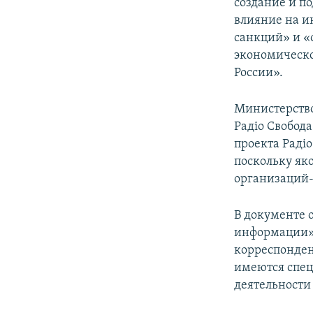
создание и п
влияние на и
санкций» и «
экономическ
России».
Министерство
Радiо Свобод
проекта Радi
поскольку як
организаций-
В документе 
информации» 
корреспонден
имеются спец
деятельности