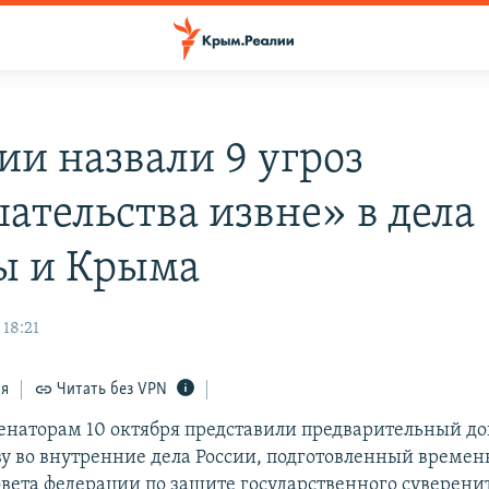
ии назвали 9 угроз
ательства извне» в дела
ы и Крыма
 18:21
ся
Читать без VPN
енаторам 10 октября представили предварительный до
у во внутренние дела России, подготовленный времен
вета федерации по защите государственного суверенит