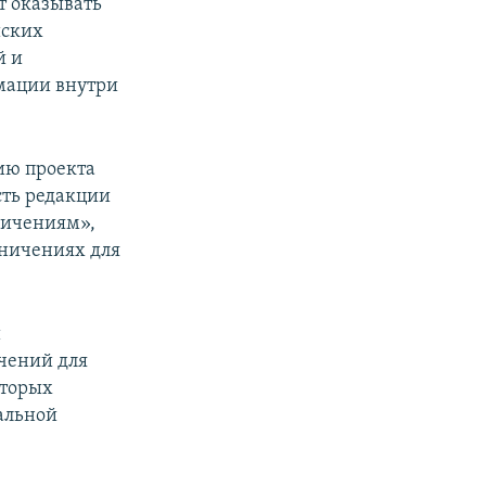
т оказывать
йских
й и
мации внутри
ию проекта
сть редакции
ничениям»,
аничениях для
й
чений для
оторых
альной