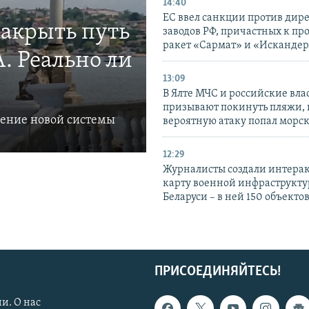
14:40
ЕС ввел санкции против дир
закрыть путь
заводов РФ, причастных к пр
ракет «Сармат» и «Исканде
. Реально ли
13:09
В Ялте МЧС и российские вла
призывают покинуть пляжи, 
ление новой системы
вероятную атаку попал морс
12:29
Журналисты создали интера
карту военной инфраструкт
Беларуси – в ней 150 объекто
ПРИСОЕДИНЯЙТЕСЬ!
и. О нас