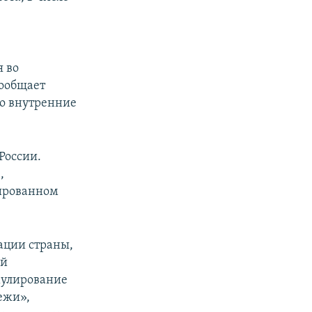
 во
сообщает
во внутренние
России.
,
сированном
ации страны,
ой
мулирование
ежи»,