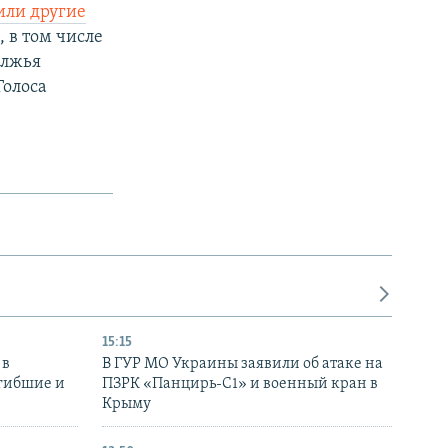
или другие
 в том числе
олжья
Голоса
15:15
 в
В ГУР МО Украины заявили об атаке на
огибшие и
ПЗРК «Панцирь-С1» и военный кран в
Крыму