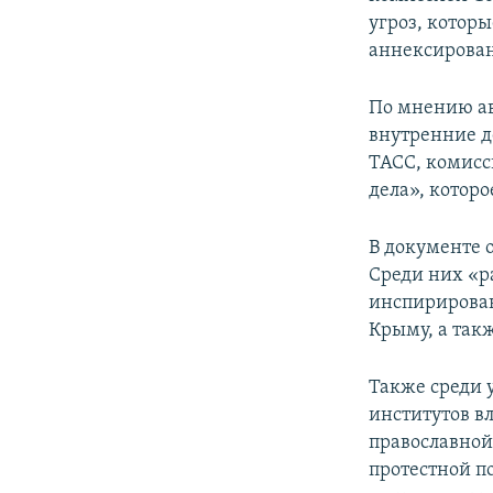
ПОБЕДИТЕЛЕЙ НЕ СУДЯТ?
угроз, котор
КРЫМ.НЕПОКОРЕННЫЙ
аннексирова
ELIFBE
По мнению ав
УКРАИНСКАЯ ПРОБЛЕМА КРЫМА
внутренние д
ТАСС, комисс
дела», которо
В документе 
Среди них «р
инспирирован
Крыму, а так
Также среди 
институтов в
православной
протестной п