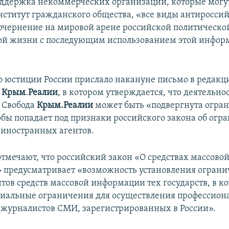
оддержка некоммерческих организаций, которые могу
нститут гражданского общества, «все виды антиросси
очернение на мировой арене российской политическо
ой жизни с последующим использованием этой инфор
 юстиции России прислало накануне письмо в редакц
а
Крым
.
Реалии
, в котором утверждается, что деятельно
о Свобода
Крым.Реалии
может быть «подвергнута огра
обы попадает под признаки российского закона об огр
иностранных агентов.
отмечают, что российский закон «О средствах массово
предусматривает «возможность установления ограни
тов средств массовой информации тех государств, в к
иальные ограничения для осуществления профессион
 журналистов СМИ, зарегистрированных в России».