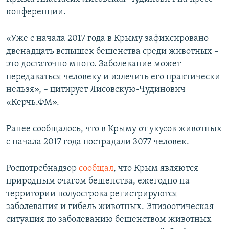
ПРИСОЕДИНЯЙТЕСЬ!
ПОБЕДИТЕЛЕЙ НЕ СУДЯТ?
конференции.
КРЫМ.НЕПОКОРЕННЫЙ
«Уже с начала 2017 года в Крыму зафиксировано
ELIFBE
двенадцать вспышек бешенства среди животных –
это достаточно много. Заболевание может
УКРАИНСКАЯ ПРОБЛЕМА КРЫМА
передаваться человеку и излечить его практически
Все сайты RFE/RL
нельзя», – цитирует Лисовскую-Чудинович
«Керчь.ФМ».
Ранее сообщалось, что в Крыму от укусов животных
с начала 2017 года пострадали 3077 человек.
Роспотребнадзор
сообщал
, что Крым являются
природным очагом бешенства, ежегодно на
территории полуострова регистрируются
заболевания и гибель животных. Эпизоотическая
ситуация по заболеванию бешенством животных