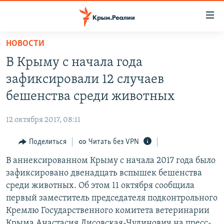
Доступность
ссылки
Вернуться
НОВОСТИ
к
НОВОСТИ
В Крыму с начала года
основному
СПЕЦПРОЕКТЫ
содержанию
зафиксировали 12 случаев
ВОДА
Вернутся
ГРУЗ 200
бешенства среди животных
к
ИСТОРИЯ
КАРТА ВОЕННЫХ ОБЪЕКТОВ КРЫМА
главной
12 октября 2017, 08:11
ЕЩЕ
11 ЛЕТ ОККУПАЦИИ КРЫМА. 11 ИСТОРИЙ СОПРОТИВЛЕНИЯ
навигации
Вернутся
Поделиться
Читать без VPN
РАДІО СВОБОДА
ИНТЕРАКТИВ
к
В аннексированном Крыму с начала 2017 года было
КАК ОБОЙТИ БЛОКИРОВКУ
ИНФОГРАФИКА
поиску
зафиксировано двенадцать вспышек бешенства
ТЕЛЕПРОЕКТ КРЫМ.РЕАЛИИ
среди животных. Об этом 11 октября сообщила
Українською
первый заместитель председателя подконтрольного
СОВЕТЫ ПРАВОЗАЩИТНИКОВ
Qırımtatar
Кремлю Государственного комитета ветеринарии
ПРОПАВШИЕ БЕЗ ВЕСТИ
Крыма Анастасия Лисовская-Чудинович на пресс-