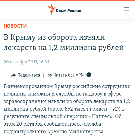
Доступность
ссылки
Вернуться
НОВОСТИ
к
НОВОСТИ
В Крыму из оборота изъяли
основному
СПЕЦПРОЕКТЫ
содержанию
лекарств на 1,2 миллиона рублей
ВОДА
Вернутся
ГРУЗ 200
к
20 октября 2017, 16:34
ИСТОРИЯ
КАРТА ВОЕННЫХ ОБЪЕКТОВ КРЫМА
главной
ЕЩЕ
Поделиться
Читать без VPN
11 ЛЕТ ОККУПАЦИИ КРЫМА. 11 ИСТОРИЙ СОПРОТИВЛЕНИЯ
навигации
Вернутся
РАДІО СВОБОДА
В аннексированном Крыму российские сотрудники
ИНТЕРАКТИВ
к
полиции, таможни и службы по надзору в сфере
КАК ОБОЙТИ БЛОКИРОВКУ
ИНФОГРАФИКА
поиску
здравоохранения изъяли из оборота лекарств на 1,2
ТЕЛЕПРОЕКТ КРЫМ.РЕАЛИИ
миллиона рублей (около 552 тысяч гривен –
КР
) в
Українською
результате специальной операции «Пангея». Об
СОВЕТЫ ПРАВОЗАЩИТНИКОВ
Qırımtatar
этом 20 октября сообщает пресс-служба
ПРОПАВШИЕ БЕЗ ВЕСТИ
подконтрольного Кремлю Министерства