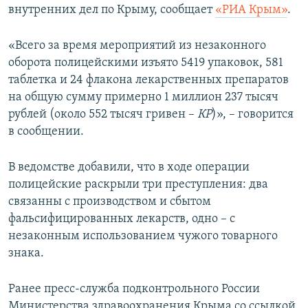
внутренних дел по Крыму, сообщает
«РИА Крым»
.
ПРИСОЕДИНЯЙТЕСЬ!
ПОБЕДИТЕЛЕЙ НЕ СУДЯТ?
КРЫМ.НЕПОКОРЕННЫЙ
«Всего за время мероприятий из незаконного
оборота полицейскими изъято 5419 упаковок, 581
ELIFBE
таблетка и 24 флакона лекарственных препаратов
УКРАИНСКАЯ ПРОБЛЕМА КРЫМА
на общую сумму примерно 1 миллион 237 тысяч
Все сайты RFE/RL
рублей (около 552 тысяч гривен –
КР
)», – говорится
в сообщении.
В ведомстве добавили, что в ходе операции
полицейские раскрыли три преступления: два
связанны с производством и сбытом
фальсифицированных лекарств, одно – с
незаконным использованием чужого товарного
знака.
Ранее пресс-служба подконтрольного России
Министерства здравоохранения Крыма со ссылкой