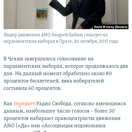
ПРИСОЕДИНЯЙТЕСЬ!
ПОБЕДИТЕЛЕЙ НЕ СУДЯТ?
КРЫМ.НЕПОКОРЕННЫЙ
ELIFBE
Лидер движения ANO Андрей Бабиш голосует на
УКРАИНСКАЯ ПРОБЛЕМА КРЫМА
перламентских выборах в Праге, 20 октября, 2017 года
Все сайты RFE/RL
В Чехии завершилось голосование на
парламентских выборах, которое продолжалось два
дня. На данный момент обработано около 80
процентов бюллетеней, явка избирателей
составила 60 процентов.
Как
передает
Радио Свобода, согласно имеющимся
данным, наибольшее число голосов – более 30
процентов набирают правоцентристы движения
ANO («Да» или «Ассоциация недовольных