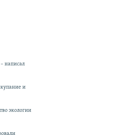
 – написал
 купание и
тво экологии
ровали