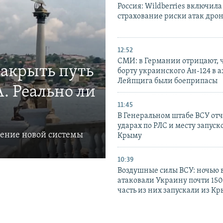
Россия: Wildberries включила
страхование риски атак дро
12:52
СМИ: в Германии отрицают, ч
закрыть путь
борту украинского Ан-124 в 
Лейпцига были боеприпасы
. Реально ли
11:45
В Генеральном штабе ВСУ отч
ударах по РЛС и месту запуск
ление новой системы
Крыму
10:39
Воздушные силы ВСУ: ночью 
атаковали Украину почти 150
часть из них запускали из К