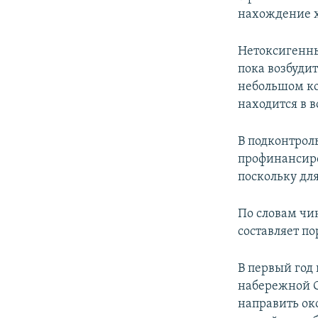
нахождение х
Нетоксигенны
пока возбуди
небольшом ко
находится в 
В подконтро
профинансиро
поскольку дл
По словам чи
составляет п
В первый год
набережной С
направить ок