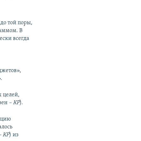
до той поры,
аммом. В
ески всегда
джетов»,
.
 целей,
ивен
–
КР
).
кцию
алось
– КР
) из