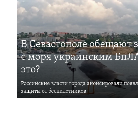
В Севастополе обещают 
с моря украинским БпЛА
это?
Российские власти города анонсировали появ
защиты от беспилотников