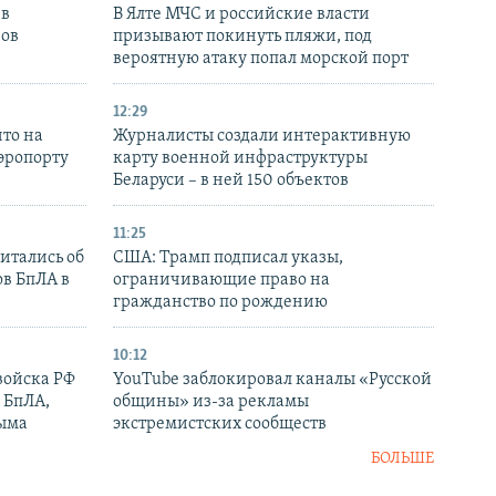
 в
В Ялте МЧС и российские власти
нов
призывают покинуть пляжи, под
вероятную атаку попал морской порт
12:29
то на
Журналисты создали интерактивную
аэропорту
карту военной инфраструктуры
Беларуси – в ней 150 объектов
11:25
итались об
США: Трамп подписал указы,
ов БпЛА в
ограничивающие право на
гражданство по рождению
10:12
войска РФ
YouTube заблокировал каналы «Русской
 БпЛА,
общины» из-за рекламы
рыма
экстремистских сообществ
БОЛЬШЕ