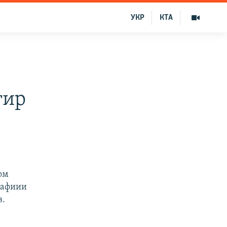
УКР
КТА
гир
ом
рафиии
в.