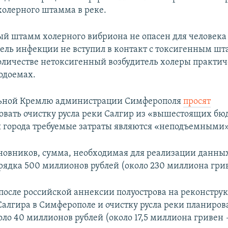
олерного штамма в реке.
й штамм холерного вибриона не опасен для человека 
тель инфекции не вступил в контакт с токсигенным шт
личестве нетоксигенный возбудитель холеры практич
водоемах.
льной Кремлю администрации Симферополя
просят
вать очистку русла реки Салгир из «вышестоящих бю
я города требуемые затраты являются «неподъемными»
новников, сумма, необходимая для реализации данных
орядка 500 миллионов рублей (около 230 миллиона гр
 после российской аннексии полуострова на реконстру
алгира в Симферополе и очистку русла реки планиров
оло 40 миллионов рублей (около 17,5 миллиона гривен