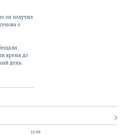
то он получил
сенова о
обещали
ли время до
ний день.
13:09