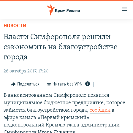
Доступность
ссылки
Вернуться
НОВОСТИ
к
НОВОСТИ
Власти Симферополя решили
основному
СПЕЦПРОЕКТЫ
содержанию
сэкономить на благоустройстве
ВОДА
Вернутся
ГРУЗ 200
города
к
ИСТОРИЯ
КАРТА ВОЕННЫХ ОБЪЕКТОВ КРЫМА
главной
28 октября 2017, 17:20
ЕЩЕ
11 ЛЕТ ОККУПАЦИИ КРЫМА. 11 ИСТОРИЙ СОПРОТИВЛЕНИЯ
навигации
Вернутся
Поделиться
Читать без VPN
РАДІО СВОБОДА
ИНТЕРАКТИВ
к
В аннексированном Симферополе появится
КАК ОБОЙТИ БЛОКИРОВКУ
ИНФОГРАФИКА
поиску
муниципальное бюджетное предприятие, которое
ТЕЛЕПРОЕКТ КРЫМ.РЕАЛИИ
займется благоустройством города,
сообщил
в
Українською
эфире канала «Первый крымский»
СОВЕТЫ ПРАВОЗАЩИТНИКОВ
Qırımtatar
подконтрольный Кремлю глава администрации
ПРОПАВШИЕ БЕЗ ВЕСТИ
Симферополя Игорь Лукашев.