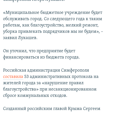
ПРИСОЕДИНЯЙТЕСЬ!
ПОБЕДИТЕЛЕЙ НЕ СУДЯТ?
«Муниципальное бюджетное учреждение будет
КРЫМ.НЕПОКОРЕННЫЙ
обслуживать город. Со следующего года к таким
ELIFBE
работам, как благоустройство, мелкий ремонт,
уборка привлекать подрядчиков мы не будем», –
УКРАИНСКАЯ ПРОБЛЕМА КРЫМА
заявил Лукашев.
Все сайты RFE/RL
Он уточнил, что предприятие будет
финансироваться из бюджета города.
Российская администрация Симферополя
составила
53 административных протокола на
жителей города за «нарушение правил
благоустройства» при несанкционированном
сбросе коммунальных отходов.
Созданный российским главой Крыма Сергеем