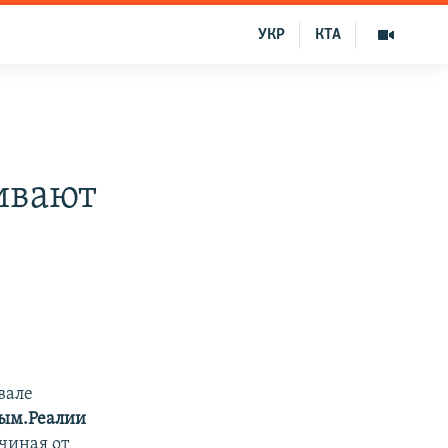
УКР
КТА
ивают
вале
ым.Реалии
ачиная от