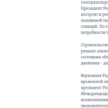
газотранспор
Президент Ро
построят и р
половиной ты
станций. По 
потребности 
Строительств
раньше плани
состоянии об
давления – д
Верховная Ра
временной ок
президент Ук
Международн
незаконными 
экономически