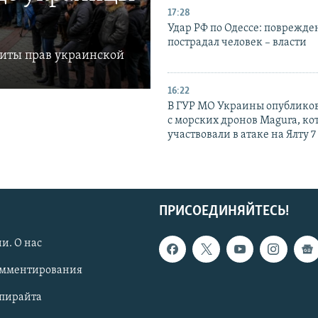
17:28
Удар РФ по Одессе: поврежде
пострадал человек – власти
щиты прав украинской
16:22
В ГУР МО Украины опублико
с морских дронов Magura, ко
участвовали в атаке на Ялту 7
ПРИСОЕДИНЯЙТЕСЬ!
и. О нас
омментирования
опирайта