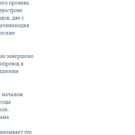
ого пролива.
луострове
дов, две с
екачивающих
ческие
ыло завершено
опровод в
вышении
а началом
 года
кон.
рыма
называет это