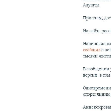
ПОБЕДИТЕЛЕЙ НЕ СУДЯТ?
Алушты.
КРЫМ.НЕПОКОРЕННЫЙ
При этом, до
ELIFBE
УКРАИНСКАЯ ПРОБЛЕМА КРЫМА
На сайте рос
Национальный
сообщил
о по
тысячи жител
В сообщении 
версии, в то
Одновременно
опоры линии 
Аннексирован