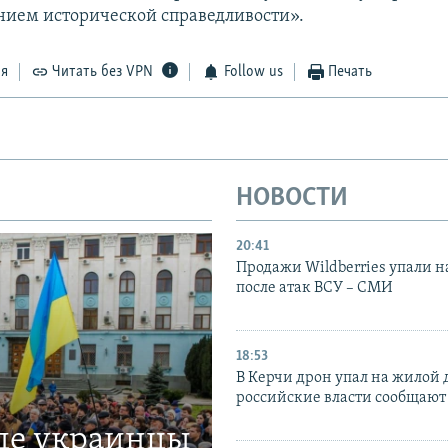
нием исторической справедливости».
ся
Читать без VPN
Follow us
Печать
НОВОСТИ
20:41
Продажи Wildberries упали н
после атак ВСУ – СМИ
18:53
В Керчи дрон упал на жилой 
российские власти сообщают
где украинцы