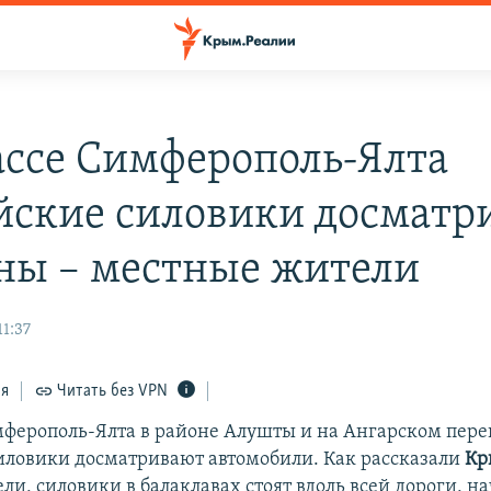
ассе Симферополь-Ялта
йские силовики досматр
ы – местные жители
11:37
ся
Читать без VPN
мферополь-Ялта в районе Алушты и на Ангарском пере
иловики досматривают автомобили. Как рассказали
Кр
и, силовики в балаклавах стоят вдоль всей дороги, н