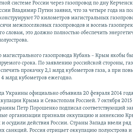
тной системе России через газопровод по дну Керченск
ссии Владимир Путин заявил, что за четыре года на по
еконструируют 70 километров магистральных газопрово
сячи межпоселковых газопроводов и восемь газопер
его словам, это должно полностью обеспечить энергети
полуострова.
о магистрального газопровода Кубань – Крым якобы б
руемого срока. По заявлению российской стороны, газ
еспечить прокачку 2,1 млрд кубометров газа, а при по
о 4 млрд кубометров ежегодно.
да Украины официально объявила 20 февраля 2014 год
купации Крыма и Севастополя Россией. 7 октября 2015
раины Петр Порошенко подписал соответствующий за
ые организации признали оккупацию и аннексию К
и осудили действия России. Страны Запада ввели ряд
х санкций. Россия отрицает оккупацию полуострова и 