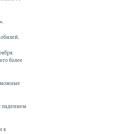
».
мобилей.
оября
его более
озможные
с падением
и к