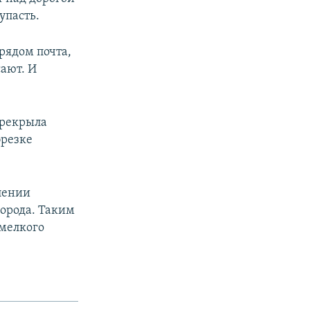
упасть.
рядом почта,
сают. И
ерекрыла
брезке
лении
города. Таким
 мелкого