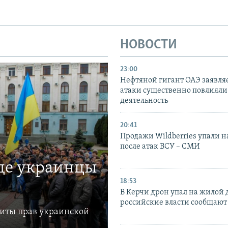
НОВОСТИ
23:00
Нефтяной гигант ОАЭ заявляе
атаки существенно повлияли 
деятельность
20:41
Продажи Wildberries упали н
после атак ВСУ – СМИ
где украинцы
18:53
В Керчи дрон упал на жилой 
российские власти сообщают
щиты прав украинской