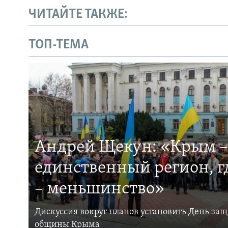
ЧИТАЙТЕ ТАКЖЕ:
ТОП-ТЕМА
Андрей Щекун: «Крым –
единственный регион, 
– меньшинство»
Дискуссия вокруг планов установить День за
общины Крыма