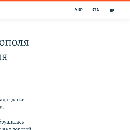
УКР
КТА
ополя
ия
ада здания.
а.
обрушилась
т над дорогой