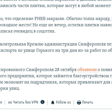
ависать части плитки, которые могут в любой момент 
о, что отделение РНКБ закрыли. Обычно толпа народу, 
роходное место! Но еще не вечер, остатки плитки нави
писал очевидец в соцсетях.
дконтрольная Кремлю администрация Симферополя п
спорта по улице Горького на три дня из-за работ по о
сированного Симферополя 28 октября
объявили
о появ
го предприятия, которое займется благоустройством 
ти экономят на подрядчиках, которых привлекают для
орки улиц.
ся
Читать без VPN
Follow us
Печать