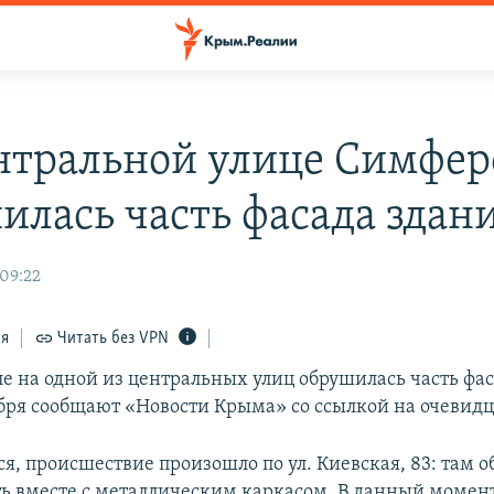
нтральной улице Симфер
илась часть фасада здан
 09:22
ся
Читать без VPN
е на одной из центральных улиц обрушилась часть фас
ября сообщают «Новости Крыма» со ссылкой на очевидц
ся, происшествие произошло по ул. Киевская, 83: там 
ть вместе с металлическим каркасом. В данный момен