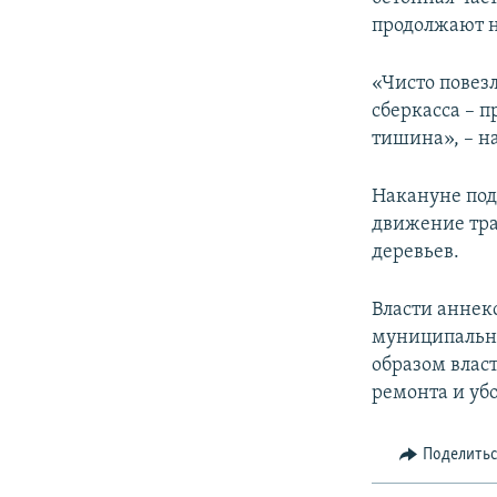
ПОБЕДИТЕЛЕЙ НЕ СУДЯТ?
продолжают н
КРЫМ.НЕПОКОРЕННЫЙ
«Чисто повезл
ELIFBE
сберкасса – п
УКРАИНСКАЯ ПРОБЛЕМА КРЫМА
тишина», – на
Накануне по
движение тран
деревьев.
Власти аннек
муниципально
образом влас
ремонта и уб
Поделить