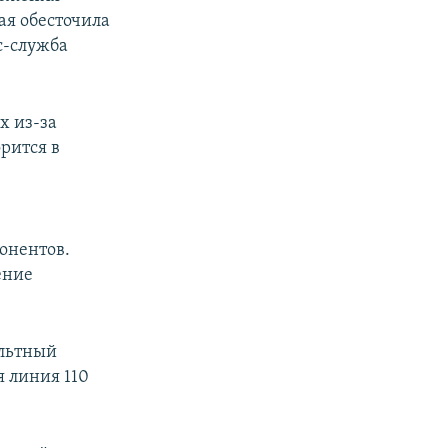
ая обесточила
с-служба
х из-за
рится в
онентов.
ение
ольтный
я линия 110