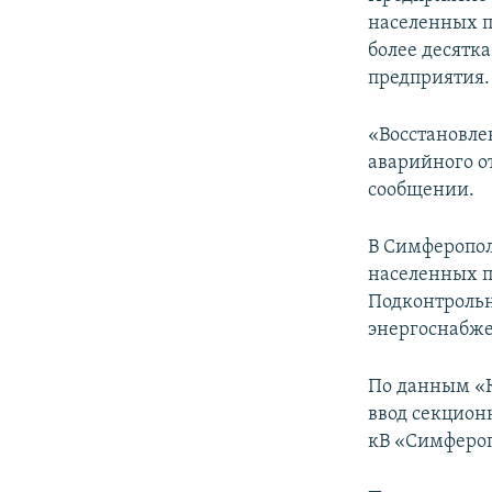
ПОБЕДИТЕЛЕЙ НЕ СУДЯТ?
населенных п
КРЫМ.НЕПОКОРЕННЫЙ
более десятк
предприятия.
ELIFBE
УКРАИНСКАЯ ПРОБЛЕМА КРЫМА
«Восстановле
аварийного о
сообщении.
В Симферополь
населенных п
Подконтроль
энергоснабже
По данным «К
ввод секцион
кВ «Симфероп