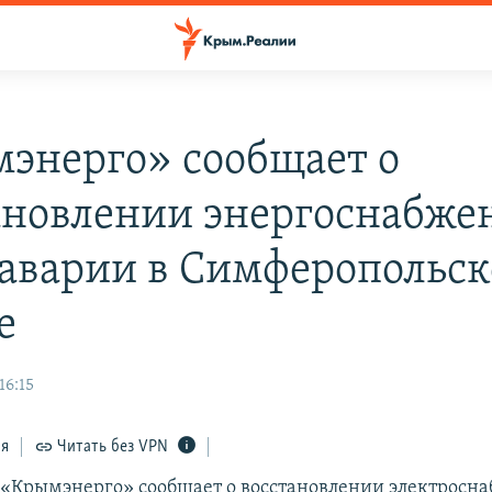
энерго» сообщает о
ановлении энергоснабже
 аварии в Симферопольс
е
16:15
ся
Читать без VPN
«Крымэнерго» сообщает о восстановлении электросн