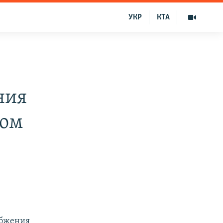
УКР
КТА
ния
ком
абжения