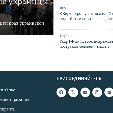
где украинцы
18:53
В Керчи дрон упал на жилой 
российские власти сообщают
щиты прав украинской
17:28
Удар РФ по Одессе: поврежде
пострадал человек – власти
ПРИСОЕДИНЯЙТЕСЬ!
и. О нас
омментирования
опирайта