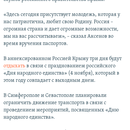
ПРИСОЕДИНЯЙТЕСЬ!
ПОБЕДИТЕЛЕЙ НЕ СУДЯТ?
«Здесь сегодня присутствует молодежь, которая у
КРЫМ.НЕПОКОРЕННЫЙ
нас патриотична, любит свою Родину. Россия –
ELIFBE
огромная страна и дает огромные возможности,
мы на вас рассчитываем», – сказал Аксенов во
УКРАИНСКАЯ ПРОБЛЕМА КРЫМА
время вручения паспортов.
Все сайты RFE/RL
В аннексированном Россией Крыму три дня будут
отдыхать
в связи с празднованием российского
«Дня народного единства» (4 ноября), который в
этом году совпадает с выходным днем.
В Симферополе и Севастополе планировали
ограничить движение транспорта в связи с
проведением мероприятий, посвященных «Дню
народного единства».