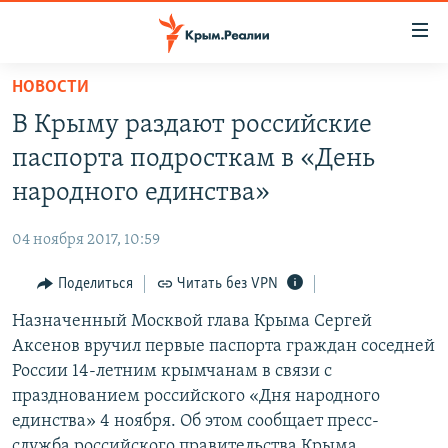
Доступность
ссылки
Вернуться
НОВОСТИ
к
НОВОСТИ
В Крыму раздают российские
основному
СПЕЦПРОЕКТЫ
содержанию
паспорта подросткам в «День
ВОДА
Вернутся
ГРУЗ 200
народного единства»
к
ИСТОРИЯ
КАРТА ВОЕННЫХ ОБЪЕКТОВ КРЫМА
главной
04 ноября 2017, 10:59
ЕЩЕ
11 ЛЕТ ОККУПАЦИИ КРЫМА. 11 ИСТОРИЙ СОПРОТИВЛЕНИЯ
навигации
Вернутся
Поделиться
Читать без VPN
РАДІО СВОБОДА
ИНТЕРАКТИВ
к
Назначенный Москвой глава Крыма Сергей
КАК ОБОЙТИ БЛОКИРОВКУ
ИНФОГРАФИКА
поиску
Аксенов вручил первые паспорта граждан соседней
ТЕЛЕПРОЕКТ КРЫМ.РЕАЛИИ
России 14-летним крымчанам в связи с
Українською
празднованием российского «Дня народного
СОВЕТЫ ПРАВОЗАЩИТНИКОВ
Qırımtatar
единства» 4 ноября. Об этом сообщает пресс-
ПРОПАВШИЕ БЕЗ ВЕСТИ
служба российского правительства Крыма.