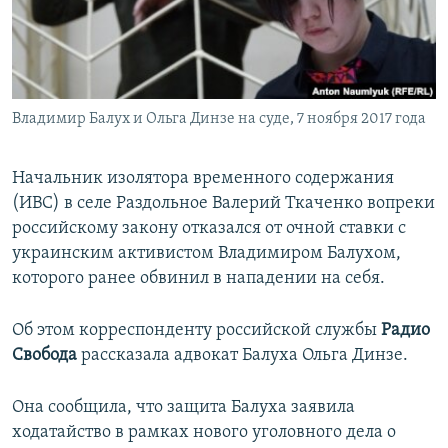
ПРИСОЕДИНЯЙТЕСЬ!
ПОБЕДИТЕЛЕЙ НЕ СУДЯТ?
КРЫМ.НЕПОКОРЕННЫЙ
ELIFBE
Владимир Балух и Ольга Динзе на суде, 7 ноября 2017 года
УКРАИНСКАЯ ПРОБЛЕМА КРЫМА
Все сайты RFE/RL
Начальник изолятора временного содержания
(ИВС) в селе Раздольное Валерий Ткаченко вопреки
российскому закону отказался от очной ставки с
украинским активистом Владимиром Балухом,
которого ранее обвинил в нападении на себя.
Об этом корреспонденту российской службы
Радио
Свобода
рассказала адвокат Балуха Ольга Динзе.
Она сообщила, что защита Балуха заявила
ходатайство в рамках нового уголовного дела о