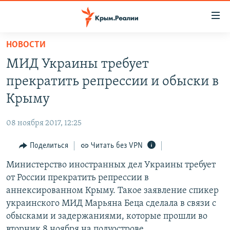
Доступность
ссылки
Вернуться
НОВОСТИ
к
НОВОСТИ
МИД Украины требует
основному
СПЕЦПРОЕКТЫ
содержанию
прекратить репрессии и обыски в
ВОДА
Вернутся
ГРУЗ 200
Крыму
к
ИСТОРИЯ
КАРТА ВОЕННЫХ ОБЪЕКТОВ КРЫМА
главной
08 ноября 2017, 12:25
ЕЩЕ
11 ЛЕТ ОККУПАЦИИ КРЫМА. 11 ИСТОРИЙ СОПРОТИВЛЕНИЯ
навигации
Вернутся
Поделиться
Читать без VPN
РАДІО СВОБОДА
ИНТЕРАКТИВ
к
Министерство иностранных дел Украины требует
КАК ОБОЙТИ БЛОКИРОВКУ
ИНФОГРАФИКА
поиску
от России прекратить репрессии в
ТЕЛЕПРОЕКТ КРЫМ.РЕАЛИИ
аннексированном Крыму. Такое заявление спикер
Українською
украинского МИД Марьяна Беца сделала в связи с
СОВЕТЫ ПРАВОЗАЩИТНИКОВ
Qırımtatar
обысками и задержаниями, которые прошли во
ПРОПАВШИЕ БЕЗ ВЕСТИ
вторник 8 ноября на полуострове.