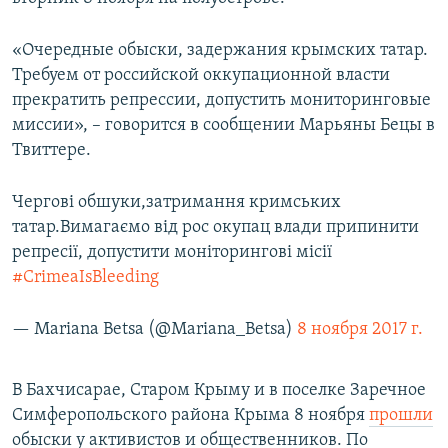
ПРИСОЕДИНЯЙТЕСЬ!
ПОБЕДИТЕЛЕЙ НЕ СУДЯТ?
«Очередные обыски, задержания крымских татар.
КРЫМ.НЕПОКОРЕННЫЙ
Требуем от российской оккупационной власти
ELIFBE
прекратить репрессии, допустить мониторинговые
миссии», – говорится в сообщении Марьяны Бецы в
УКРАИНСКАЯ ПРОБЛЕМА КРЫМА
Твиттере.
Все сайты RFE/RL
Чергові обшуки,затримання кримських
татар.Вимагаємо від рос окупац влади припинити
репресії, допустити моніторингові місії
#CrimeaIsBleeding
— Mariana Betsa (@Mariana_Betsa)
8 ноября 2017 г.
В Бахчисарае, Старом Крыму и в поселке Заречное
Симферопольского района Крыма 8 ноября
прошли
обыски у активистов и общественников. По