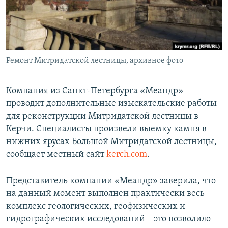
ПРИСОЕДИНЯЙТЕСЬ!
ПОБЕДИТЕЛЕЙ НЕ СУДЯТ?
КРЫМ.НЕПОКОРЕННЫЙ
ELIFBE
Ремонт Митридатской лестницы, архивное фото
УКРАИНСКАЯ ПРОБЛЕМА КРЫМА
Все сайты RFE/RL
Компания из Санкт-Петербурга «Меандр»
проводит дополнительные изыскательские работы
для реконструкции Митридатской лестницы в
Керчи. Специалисты произвели выемку камня в
нижних ярусах Большой Митридатской лестницы,
сообщает местный сайт
kerch.com
.
Представитель компании «Меандр» заверила, что
на данный момент выполнен практически весь
комплекс геологических, геофизических и
гидрографических исследований – это позволило