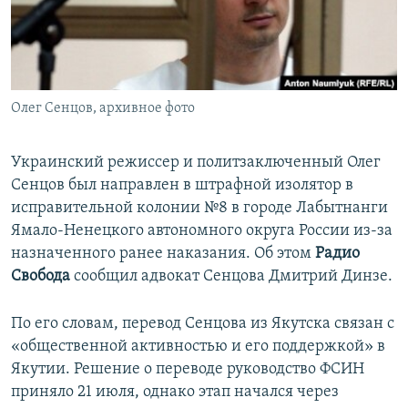
ПРИСОЕДИНЯЙТЕСЬ!
ПОБЕДИТЕЛЕЙ НЕ СУДЯТ?
КРЫМ.НЕПОКОРЕННЫЙ
ELIFBE
Олег Сенцов, архивное фото
УКРАИНСКАЯ ПРОБЛЕМА КРЫМА
Все сайты RFE/RL
Украинский режиссер и политзаключенный Олег
Сенцов был направлен в штрафной изолятор в
исправительной колонии №8 в городе Лабытнанги
Ямало-Ненецкого автономного округа России из-за
назначенного ранее наказания. Об этом
Радио
Свобода
сообщил адвокат Сенцова Дмитрий Динзе.
По его словам, перевод Сенцова из Якутска связан с
«общественной активностью и его поддержкой» в
Якутии. Решение о переводе руководство ФСИН
приняло 21 июля, однако этап начался через