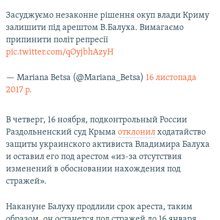
Засуджуємо незаконне рішення окуп влади Криму
залишити під арештом В.Балуха. Вимагаємо
припинити політ репресії
pic.twitter.com/qOyjbhAzyH
— Mariana Betsa (@Mariana_Betsa)
16 листопада
2017 р.
В четверг, 16 ноября, подконтрольный России
Раздольненский суд Крыма
отклонил
ходатайство
защиты украинского активиста Владимира Балуха
и оставил его под арестом «из-за отсутствия
изменений в обосновании нахождения под
стражей».
Накануне Балуху продлили срок ареста, таким
образом, он останется под стражей до 16 января