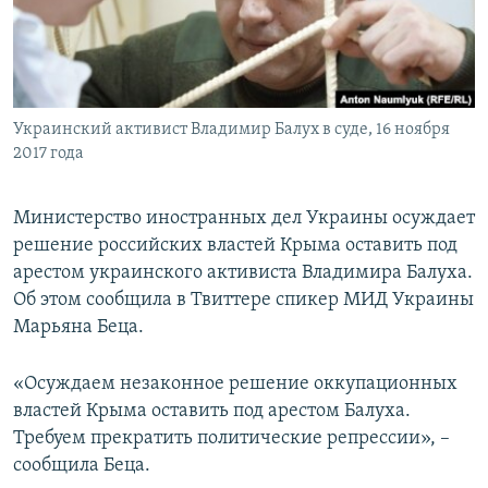
ПРИСОЕДИНЯЙТЕСЬ!
ПОБЕДИТЕЛЕЙ НЕ СУДЯТ?
КРЫМ.НЕПОКОРЕННЫЙ
ELIFBE
Украинский активист Владимир Балух в суде, 16 ноября
УКРАИНСКАЯ ПРОБЛЕМА КРЫМА
2017 года
Все сайты RFE/RL
Министерство иностранных дел Украины осуждает
решение российских властей Крыма оставить под
арестом украинского активиста Владимира Балуха.
Об этом сообщила в Твиттере спикер МИД Украины
Марьяна Беца.
«Осуждаем незаконное решение оккупационных
властей Крыма оставить под арестом Балуха.
Требуем прекратить политические репрессии», –
сообщила Беца.