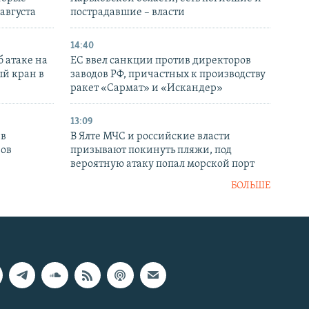
 августа
пострадавшие – власти
14:40
 атаке на
ЕС ввел санкции против директоров
й кран в
заводов РФ, причастных к производству
ракет «Сармат» и «Искандер»
13:09
 в
В Ялте МЧС и российские власти
нов
призывают покинуть пляжи, под
вероятную атаку попал морской порт
БОЛЬШЕ