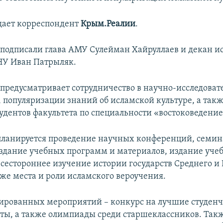
щает корреспондент
Крым.Реалии
.
одписали глава АМУ Сулейман Хайруллаев и декан и
НУ Иван Патрыляк.
редусматривает сотрудничество в научно-исследоват
, популяризации знаний об исламской культуре, а такж
тудентов факультета по специальности «востоковедение
 планируется проведение научных конференций, семин
оздание учебных программ и материалов, издание уче
всестороннее изучение истории государств Среднего и
кже места и роли исламского вероучения.
ированных мероприятий – конкурс на лучшие студен
ты, а также олимпиады среди старшеклассников. Так