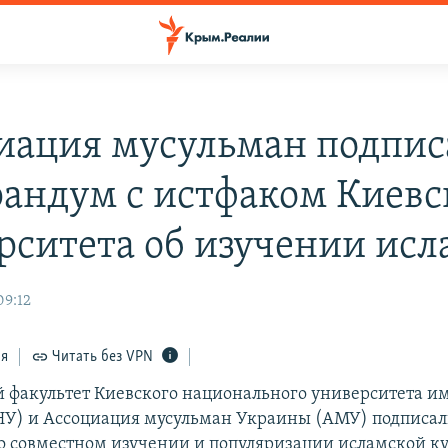
иация мусульман подпис
андум с истфаком Киевс
рситета об изучении исл
09:12
ся
Читать без VPN
 факультет Киевского национального университета и
У) и Ассоциация мусульман Украины (АМУ) подписа
 совместном изучении и популяризации исламской ку