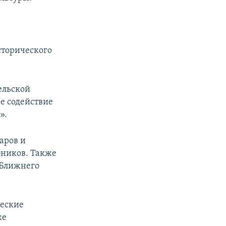
сторического
ельской
е содействие
».
аров и
бников. Также
 Ближнего
ческие
же