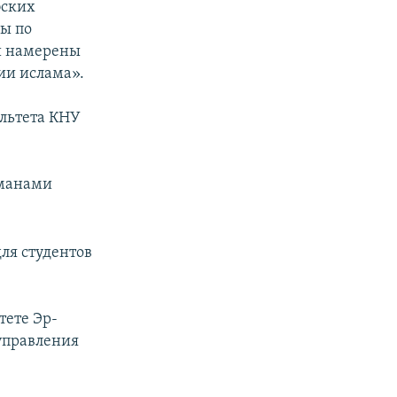
бских
сы по
и намерены
ии ислама».
ультета КНУ
ьманами
для студентов
тете Эр-
 управления