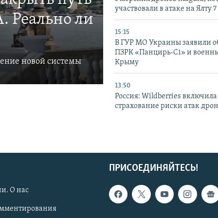
участвовали в атаке на Ялту 7
. Реально ли
15:15
В ГУР МО Украины заявили об
ПЗРК «Панцирь-С1» и военны
ление новой системы
Крыму
13:50
Россия: Wildberries включила
страхование риски атак дро
ПРИСОЕДИНЯЙТЕСЬ!
и. О нас
омментирования