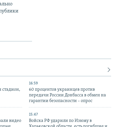
иально
публики
16:59
н стадион,
60 процентов украинцев против
передачи России Донбасса в обмен на
гарантии безопасности – опрос
15:47
вали видео
Войска РФ ударили по Изюму в
торые
Харьковской области, есть погибшие и