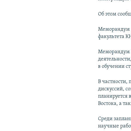
ПОБЕДИТЕЛЕЙ НЕ СУДЯТ?
КРЫМ.НЕПОКОРЕННЫЙ
Об этом сооб
ELIFBE
Меморандум п
УКРАИНСКАЯ ПРОБЛЕМА КРЫМА
факультета К
Меморандум п
деятельности
в обучении с
В частности,
дискуссий, с
планируется 
Востока, а та
Среди заплан
научные рабо