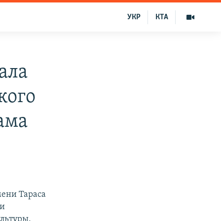
УКР
КТА
ала
кого
ама
мени Тараса
ли
льтуры.