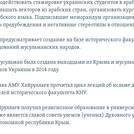
содействовать стажировке украинских студентов в ара
лашать лекторов из арабских стран, организовать кур
абского языка. Подписавшие меморандум организаци
ь предубеждения и негативные стереотипы в отношен
редусматривает создание на базе исторического фак
дований мусульманских народов.
усульман была создана выходцами из Крыма и мусул
ов Украины в 2014 году.
лава АМУ Хайруллаев прочитал цикл лекций об исламе 
елей исторического факультета КНУ.
руллаев получил религиозное образование в универси
же является главой совета улемов (ученых) Духовного
втономной республики Крым.