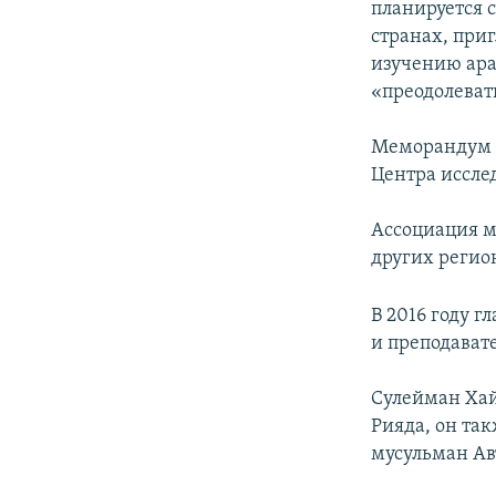
планируется 
странах, приг
изучению ар
«преодолеват
Меморандум п
Центра иссле
Ассоциация м
других регион
В 2016 году г
и преподават
Сулейман Хай
Рияда, он так
мусульман А