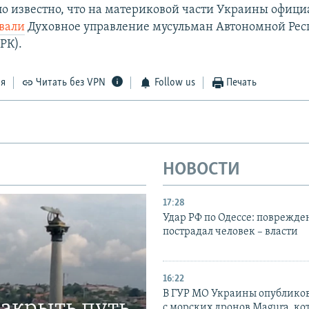
ало известно, что на материковой части Украины офиц
вали
Духовное управление мусульман Автономной Рес
РК).
ся
Читать без VPN
Follow us
Печать
НОВОСТИ
17:28
Удар РФ по Одессе: поврежде
пострадал человек – власти
16:22
В ГУР МО Украины опублико
закрыть путь
с морских дронов Magura, ко