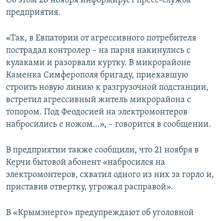
Об этом 28 ноября информирует пресс-служба
ПРИСОЕДИНЯЙТЕСЬ!
ПОБЕДИТЕЛЕЙ НЕ СУДЯТ?
предприятия.
КРЫМ.НЕПОКОРЕННЫЙ
«Так, в Евпатории от агрессивного потребителя
ELIFBE
пострадал контролер – на парня накинулись с
кулаками и разорвали куртку. В микрорайоне
УКРАИНСКАЯ ПРОБЛЕМА КРЫМА
Каменка Симферополя бригаду, приехавшую
Все сайты RFE/RL
строить новую линию к разгрузочной подстанции,
встретил агрессивный житель микрорайона с
топором. Под Феодосией на электромонтеров
набросились с ножом…», – говорится в сообщении.
В предприятии также сообщили, что 21 ноября в
Керчи бытовой абонент «набросился на
электромонтеров, схватил одного из них за горло и,
приставив отвертку, угрожал расправой».
В «Крымэнерго» предупреждают об уголовной