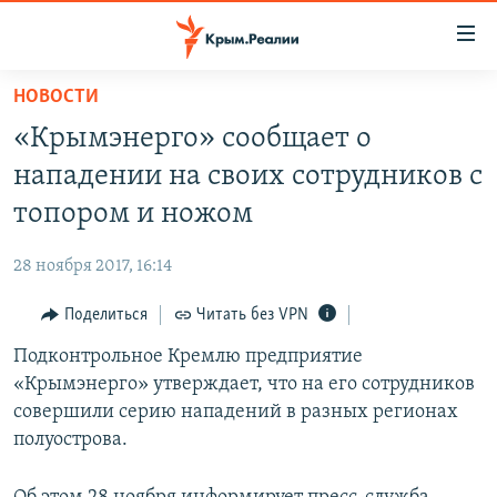
Доступность
ссылки
Вернуться
НОВОСТИ
к
НОВОСТИ
«Крымэнерго» сообщает о
основному
СПЕЦПРОЕКТЫ
содержанию
нападении на своих сотрудников с
ВОДА
Вернутся
ГРУЗ 200
топором и ножом
к
ИСТОРИЯ
КАРТА ВОЕННЫХ ОБЪЕКТОВ КРЫМА
главной
28 ноября 2017, 16:14
ЕЩЕ
11 ЛЕТ ОККУПАЦИИ КРЫМА. 11 ИСТОРИЙ СОПРОТИВЛЕНИЯ
навигации
Вернутся
Поделиться
Читать без VPN
РАДІО СВОБОДА
ИНТЕРАКТИВ
к
Подконтрольное Кремлю предприятие
КАК ОБОЙТИ БЛОКИРОВКУ
ИНФОГРАФИКА
поиску
«Крымэнерго» утверждает, что на его сотрудников
ТЕЛЕПРОЕКТ КРЫМ.РЕАЛИИ
совершили серию нападений в разных регионах
Українською
полуострова.
СОВЕТЫ ПРАВОЗАЩИТНИКОВ
Qırımtatar
ПРОПАВШИЕ БЕЗ ВЕСТИ