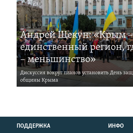
Андрей Щекун: «Крым –
единственный регион, 
– меньшинство»
Дискуссия вокруг планов установить День за
общины Крыма
ПОДДЕРЖКА
ИНФО