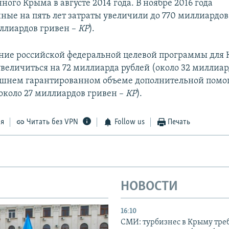
ого Крыма в августе 2014 года. В ноябре 2016 года
ные на пять лет затраты увеличили до 770 миллиардов
иллиардов гривен –
КР
).
ие российской федеральной целевой программы для 
увеличиться на 72 миллиарда рублей (около 32 миллиар
ешнем гарантированном объеме дополнительной помо
около 27 миллиардов гривен –
КР
).
ся
Читать без VPN
Follow us
Печать
НОВОСТИ
16:10
СМИ: турбизнес в Крыму тре