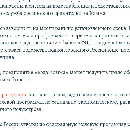
дключены к системам водоснабжения и водоотведения.
сс-служба российского правительства Крыма
ось завершить на месяц раньше установленного срока.
ально-целевой программы, что привело к принятию к
занных с подключением объектов ФЦП к водоснабжен
сс-служба ведомства подконтрольного России вице-пр
упина.
м, предприятие «Вода Крыма» может получить право об
ные объекты.
а
разорвали
контракты с подрядчиками строительства 1
елевой программы по социально-экономическому раз
ного полуострова.
о России утвердило федеральную целевую программу 