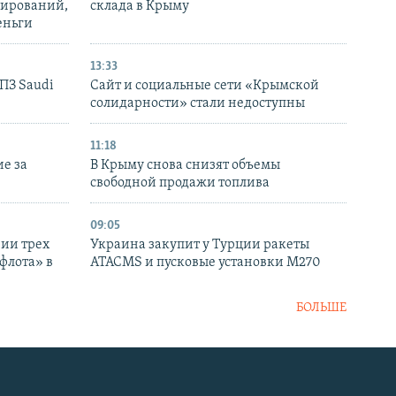
нирований,
склада в Крыму
еньги
13:33
НПЗ Saudi
Сайт и социальные сети «Крымской
солидарности» стали недоступны
11:18
е за
В Крыму снова снизят объемы
свободной продажи топлива
09:05
нии трех
Украина закупит у Турции ракеты
флота» в
ATACMS и пусковые установки M270
БОЛЬШЕ