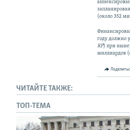
аннексированн
запланирован
(около 352 м
Финансирован
году должно 
КР
) при нын
миллиардов (
Поделить
ЧИТАЙТЕ ТАКЖЕ:
ТОП-ТЕМА