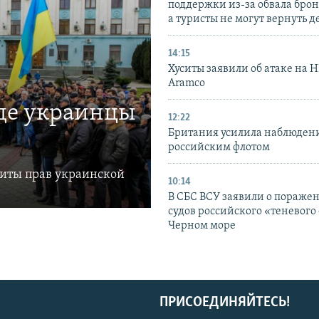
поддержки из-за обвала бро
а туристы не могут вернуть д
14:15
Хуситы заявили об атаке на 
Aramco
где украинцы
12:22
Британия усилила наблюдени
российским флотом
щиты прав украинской
10:14
В СБС ВСУ заявили о пораже
судов российского «теневого 
Черном море
ПРИСОЕДИНЯЙТЕСЬ!