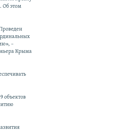
 Об этом
 Проведен
ардинальных
ию», –
емьера Крыма
еспечивать
9 объектов
витию
развития