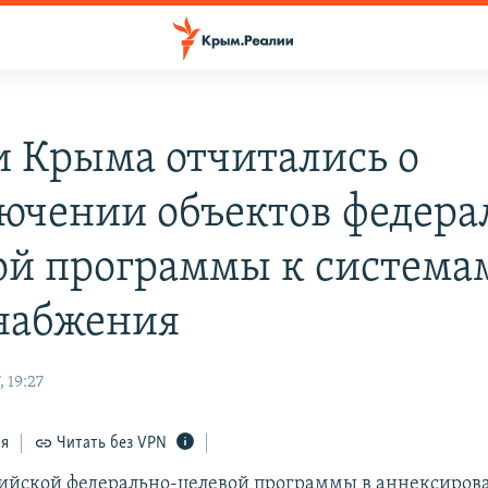
и Крыма отчитались о
ючении объектов федера
ой программы к система
набжения
 19:27
ся
Читать без VPN
ийской федерально-целевой программы в аннексиро