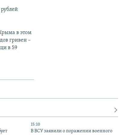
 рублей
Крыма в этом
дов гривен –
щи в 59
15:10
бует
В ВСУ заявили о поражении военного