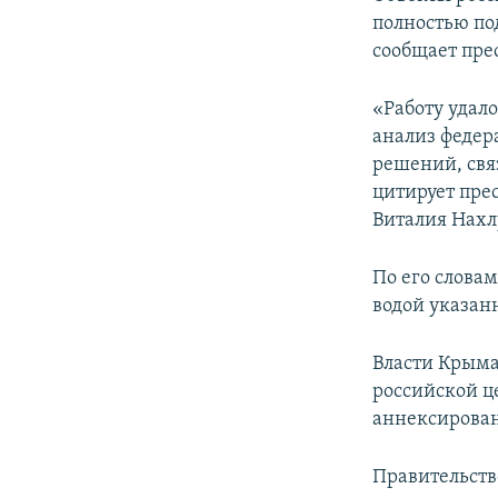
ПОБЕДИТЕЛЕЙ НЕ СУДЯТ?
полностью по
КРЫМ.НЕПОКОРЕННЫЙ
сообщает пре
ELIFBE
«Работу удал
УКРАИНСКАЯ ПРОБЛЕМА КРЫМА
анализ федер
решений, свя
цитирует пре
Виталия Нахл
По его слова
водой указан
Власти Крым
российской ц
аннексирован
Правительств