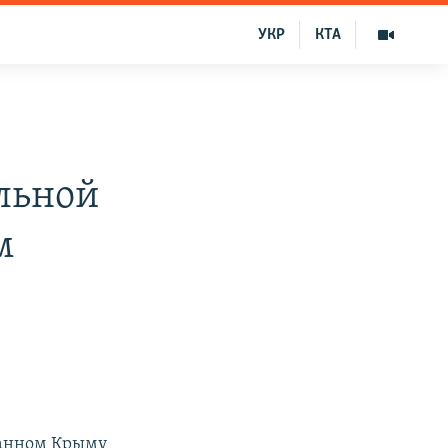
УКР
КТА
льной
м
ванном Крыму