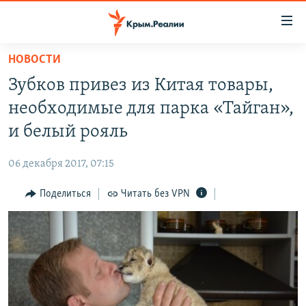
Доступность
ссылки
Вернуться
НОВОСТИ
к
НОВОСТИ
Зубков привез из Китая товары,
основному
СПЕЦПРОЕКТЫ
содержанию
необходимые для парка «Тайган»,
ВОДА
Вернутся
ГРУЗ 200
и белый рояль
к
ИСТОРИЯ
КАРТА ВОЕННЫХ ОБЪЕКТОВ КРЫМА
главной
06 декабря 2017, 07:15
ЕЩЕ
11 ЛЕТ ОККУПАЦИИ КРЫМА. 11 ИСТОРИЙ СОПРОТИВЛЕНИЯ
навигации
Вернутся
Поделиться
Читать без VPN
РАДІО СВОБОДА
ИНТЕРАКТИВ
к
КАК ОБОЙТИ БЛОКИРОВКУ
ИНФОГРАФИКА
поиску
ТЕЛЕПРОЕКТ КРЫМ.РЕАЛИИ
Українською
СОВЕТЫ ПРАВОЗАЩИТНИКОВ
Qırımtatar
ПРОПАВШИЕ БЕЗ ВЕСТИ