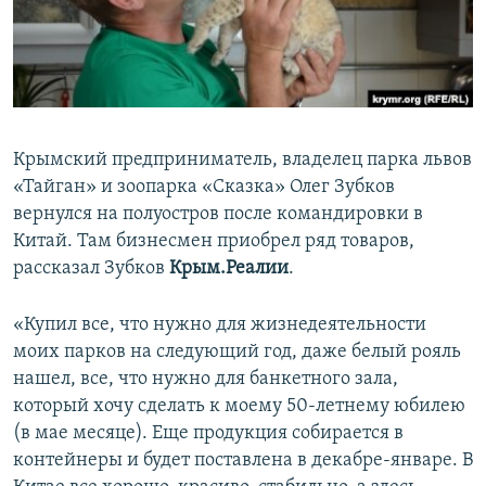
ПРИСОЕДИНЯЙТЕСЬ!
ПОБЕДИТЕЛЕЙ НЕ СУДЯТ?
КРЫМ.НЕПОКОРЕННЫЙ
ELIFBE
УКРАИНСКАЯ ПРОБЛЕМА КРЫМА
Крымский предприниматель, владелец парка львов
Все сайты RFE/RL
«Тайган» и зоопарка «Сказка» Олег Зубков
вернулся на полуостров после командировки в
Китай. Там бизнесмен приобрел ряд товаров,
рассказал Зубков
Крым.Реалии
.
«Купил все, что нужно для жизнедеятельности
моих парков на следующий год, даже белый рояль
нашел, все, что нужно для банкетного зала,
который хочу сделать к моему 50-летнему юбилею
(в мае месяце). Еще продукция собирается в
контейнеры и будет поставлена в декабре-январе. В