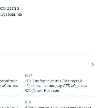
 что дети в
 Кремля, на
13:27
оссийские
«На Кинбурне армия РФ в глухой
ке «Сиваш»
обороне» – командир ОТК «Одесса»
ВСУ Денис Носиков
11:11
ал о новом
В Севастополе из-за отключений света