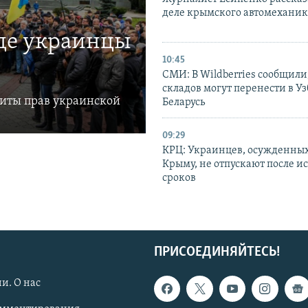
деле крымского автомехани
где украинцы
10:45
СМИ: В Wildberries сообщили,
складов могут перенести в У
щиты прав украинской
Беларусь
09:29
КРЦ: Украинцев, осужденных
Крыму, не отпускают после и
сроков
ПРИСОЕДИНЯЙТЕСЬ!
и. О нас