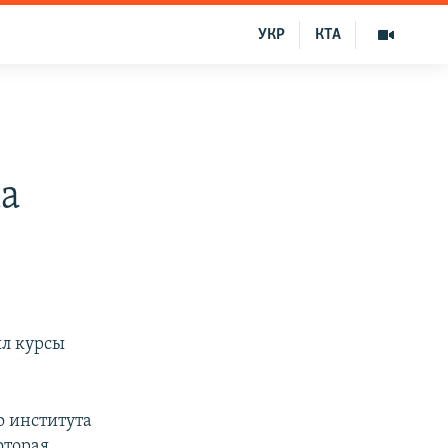
УКР
КТА
ка
ыл курсы
о института
оторая