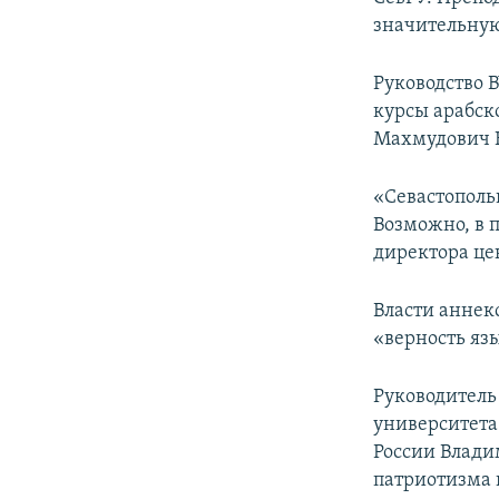
ПОБЕДИТЕЛЕЙ НЕ СУДЯТ?
значительную
КРЫМ.НЕПОКОРЕННЫЙ
Руководство 
ELIFBE
курсы арабск
УКРАИНСКАЯ ПРОБЛЕМА КРЫМА
Махмудович 
«Севастополь
Возможно, в 
директора це
Власти аннек
«верность яз
Руководитель
университета 
России Влади
патриотизма 