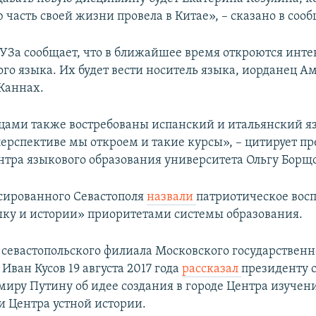
 часть своей жизни провела в Китае», – сказано в соо
ВУЗа сообщает, что в ближайшее время откроются инт
ого языка. Их будет вести носитель языка, иорданец А
Каннах.
цами также востребованы испанский и итальянский я
перспективе мы откроем и такие курсы», – цитирует пр
нтра языкового образования университета Ольгу Борщо
сированного Севастополя
назвали
патриотическое вос
ыку и истории» приоритетами системы образования.
 севастопольского филиала Московского государственн
Иван Кусов 19 августа 2017 года
рассказал
президенту 
миру Путину об идее создания в городе Центра изучени
и Центра устной истории.