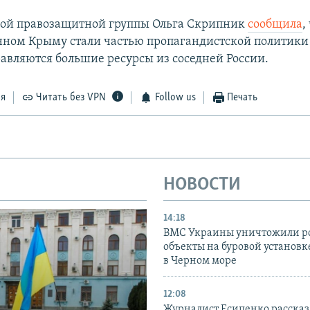
кой правозащитной группы Ольга Скрипник
сообщила
,
ном Крыму стали частью пропагандистской политики
равляются большие ресурсы из соседней России.
ся
Читать без VPN
Follow us
Печать
НОВОСТИ
14:18
ВМС Украины уничтожили р
объекты на буровой установ
в Черном море
12:08
Журналист Есипенко рассказ