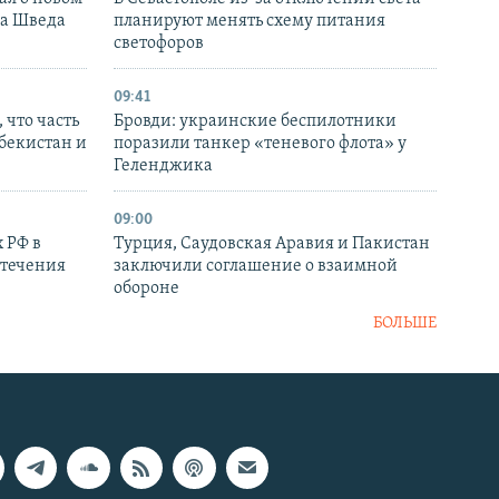
ка Шведа
планируют менять схему питания
светофоров
09:41
 что часть
Бровди: украинские беспилотники
збекистан и
поразили танкер «теневого флота» у
Геленджика
09:00
 РФ в
Турция, Саудовская Аравия и Пакистан
стечения
заключили соглашение о взаимной
обороне
БОЛЬШЕ