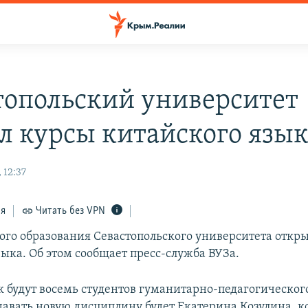
топольский университет
л курсы китайского язы
 12:37
ся
Читать без VPN
ого образования Севастопольского университета откр
зыка. Об этом сообщает пресс-служба ВУЗа.
к будут восемь студентов гуманитарно-педагогическог
давать новую дисциплину будет Екатерина Козулина, к