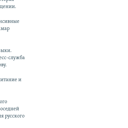
бщении.
енсивные
ммар
зыки.
есс-служба
ву.
питание и
ого
соседней
я русского