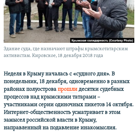
ПРИСОЕДИНЯЙТЕСЬ!
ПОБЕДИТЕЛЕЙ НЕ СУДЯТ?
КРЫМ.НЕПОКОРЕННЫЙ
ELIFBE
УКРАИНСКАЯ ПРОБЛЕМА КРЫМА
Все сайты RFE/RL
Здание суда, где назначают штрафы крымскотатарским
активистам. Кировское, 18 декабря 2018 года
Неделя в Крыму началась с «судного дня». В
понедельник, 18 декабря, одновременно в разных
районах полуострова
прошли
десятки судебных
процессов над крымскими татарами –
участниками серии одиночных пикетов 14 октября.
Интернет-общественность усматривает в этом
замысел российской власти в Крыму,
направленный на подавление инакомыслия.