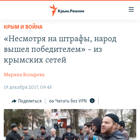
Доступность
ссылки
Вернуться
КРЫМ И ВОЙНА
к
НОВОСТИ
«Несмотря на штрафы, народ
основному
СПЕЦПРОЕКТЫ
содержанию
вышел победителем» – из
ВОДА
Вернутся
ГРУЗ 200
крымских сетей
к
ИСТОРИЯ
КАРТА ВОЕННЫХ ОБЪЕКТОВ КРЫМА
главной
Марина Козырева
ЕЩЕ
11 ЛЕТ ОККУПАЦИИ КРЫМА. 11 ИСТОРИЙ СОПРОТИВЛЕНИЯ
навигации
Вернутся
19 декабря 2017, 09:45
РАДІО СВОБОДА
ИНТЕРАКТИВ
к
КАК ОБОЙТИ БЛОКИРОВКУ
ИНФОГРАФИКА
Поделиться
Читать без VPN
поиску
ТЕЛЕПРОЕКТ КРЫМ.РЕАЛИИ
Українською
СОВЕТЫ ПРАВОЗАЩИТНИКОВ
Qırımtatar
ПРОПАВШИЕ БЕЗ ВЕСТИ