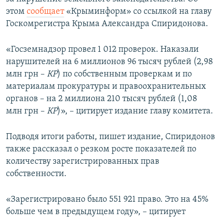
ПРИСОЕДИНЯЙТЕСЬ!
ПОБЕДИТЕЛЕЙ НЕ СУДЯТ?
этом
сообщает
«Крыминформ» со ссылкой на главу
Госкомрегистра Крыма Александра Спиридонова.
КРЫМ.НЕПОКОРЕННЫЙ
ELIFBE
«Госземнадзор провел 1 012 проверок. Наказали
нарушителей на 6 миллионов 96 тысяч рублей (2,98
УКРАИНСКАЯ ПРОБЛЕМА КРЫМА
млн грн –
КР
) по собственным проверкам и по
Все сайты RFE/RL
материалам прокуратуры и правоохранительных
органов – на 2 миллиона 210 тысяч рублей (1,08
млн грн –
КР
)», – цитирует издание главу комитета.
Подводя итоги работы, пишет издание, Спиридонов
также рассказал о резком росте показателей по
количеству зарегистрированных прав
собственности.
«Зарегистрировано было 551 921 право. Это на 45%
больше чем в предыдущем году», – цитирует