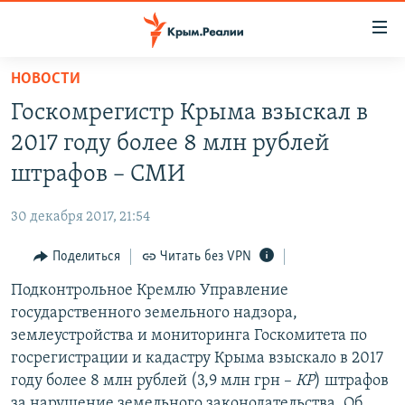
Доступность
ссылки
Вернуться
НОВОСТИ
к
НОВОСТИ
Госкомрегистр Крыма взыскал в
основному
СПЕЦПРОЕКТЫ
содержанию
2017 году более 8 млн рублей
ВОДА
Вернутся
ГРУЗ 200
штрафов – СМИ
к
ИСТОРИЯ
КАРТА ВОЕННЫХ ОБЪЕКТОВ КРЫМА
главной
30 декабря 2017, 21:54
ЕЩЕ
11 ЛЕТ ОККУПАЦИИ КРЫМА. 11 ИСТОРИЙ СОПРОТИВЛЕНИЯ
навигации
Вернутся
Поделиться
Читать без VPN
РАДІО СВОБОДА
ИНТЕРАКТИВ
к
Подконтрольное Кремлю Управление
КАК ОБОЙТИ БЛОКИРОВКУ
ИНФОГРАФИКА
поиску
государственного земельного надзора,
ТЕЛЕПРОЕКТ КРЫМ.РЕАЛИИ
землеустройства и мониторинга Госкомитета по
Українською
госрегистрации и кадастру Крыма взыскало в 2017
СОВЕТЫ ПРАВОЗАЩИТНИКОВ
Qırımtatar
году более 8 млн рублей (3,9 млн грн –
КР
) штрафов
ПРОПАВШИЕ БЕЗ ВЕСТИ
за нарушение земельного законодательства. Об