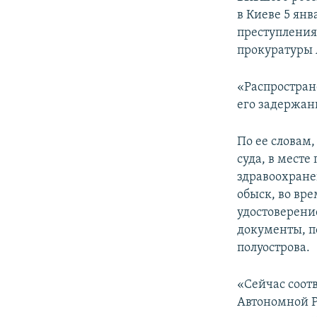
ПОБЕДИТЕЛЕЙ НЕ СУДЯТ?
в Киеве 5 ян
КРЫМ.НЕПОКОРЕННЫЙ
преступления
прокуратуры 
ELIFBE
УКРАИНСКАЯ ПРОБЛЕМА КРЫМА
«Распростран
его задержани
По ее словам,
суда, в мест
здравоохране
обыск, во вр
удостоверени
документы, п
полуострова.
«Сейчас соот
Автономной Р