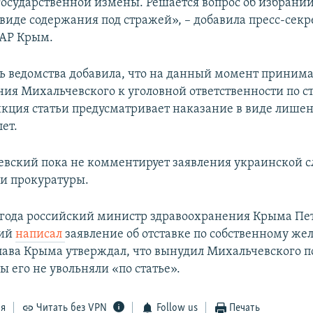
осударственной измены. Решается вопрос об избрани
 виде содержания под стражей», – добавила пресс-секр
 АР Крым.
ь ведомства добавила, что на данный момент приним
ия Михальчевского к уголовной ответственности по ст.
кция статьи предусматривает наказание в виде лише
лет.
вский пока не комментирует заявления украинской 
 и прокуратуры.
 года российский министр здравоохранения Крыма Пе
кий
написал
заявление об отставке по собственному же
лава Крыма утверждал, что вынудил Михальчевского п
бы его не увольняли «по статье».
ся
Читать без VPN
Follow us
Печать