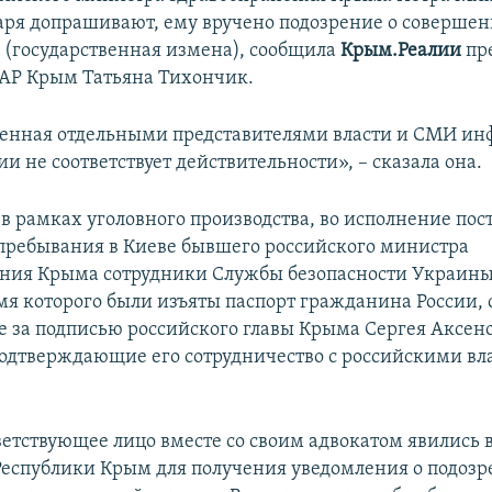
варя допрашивают, ему вручено подозрение о соверше
 (государственная измена), сообщила
Крым.Реалии
пр
АР Крым Татьяна Тихончик.
енная отдельными представителями власти и СМИ ин
и не соответствует действительности», – сказала она.
 в рамках уголовного производства, во исполнение по
е пребывания в Киеве бывшего российского министра
ния Крыма сотрудники Службы безопасности Украины
емя которого были изъяты паспорт гражданина России,
е за подписью российского главы Крыма Сергея Аксено
одтверждающие его сотрудничество с российскими вл
ветствующее лицо вместе со своим адвокатом явились 
еспублики Крым для получения уведомления о подозр