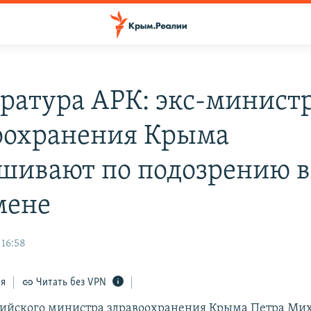
ратура АРК: экс-минист
оохранения Крыма
шивают по подозрению в
мене
 16:58
ся
Читать без VPN
ийского министра здравоохранения Крыма Петра Мих