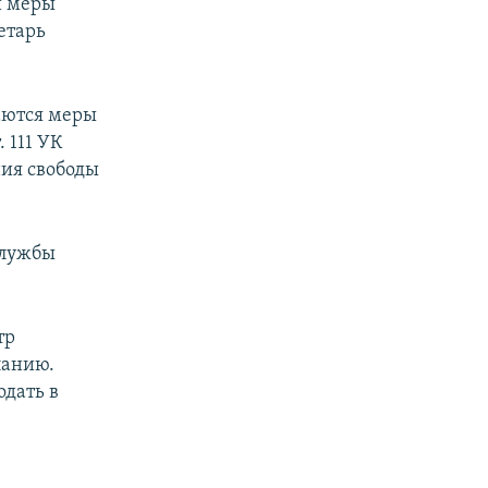
и меры
етарь
аются меры
 111 УК
ния свободы
службы
тр
ланию.
одать в