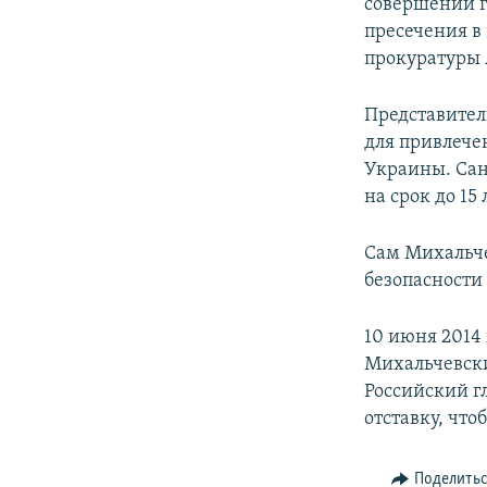
совершении г
пресечения в
прокуратуры
Представител
для привлечен
Украины. Сан
на срок до 15 
Сам Михальче
безопасности
10 июня 2014
Михальчевс
Российский г
отставку, что
Поделить