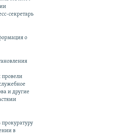
нии
есс-секретарь
формация о
становления
 провели
 служебное
ва и другие
астями
в прокуратуру
ении в