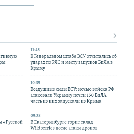
11:45
ктивную
В Генеральном штабе ВСУ отчитались об
уры
ударах по РЛС и месту запусков БпЛА в
в
Крыму
10:39
Воздушные силы ВСУ: ночью войска РФ
атаковали Украину почти 150 БпЛА,
часть из них запускали из Крыма
09:28
ы «Русской
В Екатеринбурге горит склад
Wildberries после атаки дронов