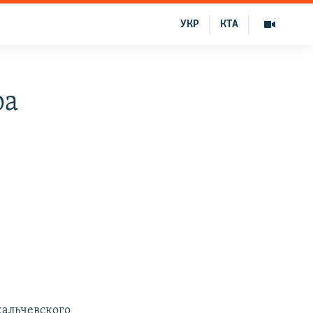
УКР
КТА
ра
альчевского