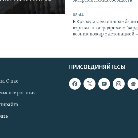
экстремистских сообществ
08:44
В Крыму и Севастополе были
взрывы, на аэродроме «Гвар
возник пожар с детонацией 
ПРИСОЕДИНЯЙТЕСЬ!
и. О нас
омментирования
опирайта
вязь