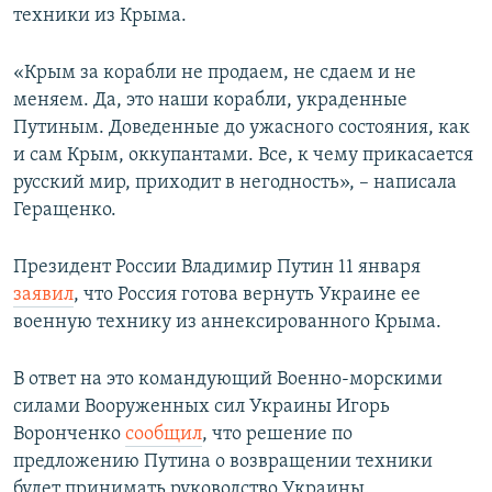
техники из Крыма.
ПРИСОЕДИНЯЙТЕСЬ!
ПОБЕДИТЕЛЕЙ НЕ СУДЯТ?
КРЫМ.НЕПОКОРЕННЫЙ
«Крым за корабли не продаем, не сдаем и не
меняем. Да, это наши корабли, украденные
ELIFBE
Путиным. Доведенные до ужасного состояния, как
УКРАИНСКАЯ ПРОБЛЕМА КРЫМА
и сам Крым, оккупантами. Все, к чему прикасается
Все сайты RFE/RL
русский мир, приходит в негодность», – написала
Геращенко.
Президент России Владимир Путин 11 января
заявил
, что Россия готова вернуть Украине ее
военную технику из аннексированного Крыма.
В ответ на это командующий Военно-морскими
силами Вооруженных сил Украины Игорь
Воронченко
сообщил
, что решение по
предложению Путина о возвращении техники
будет принимать руководство Украины.