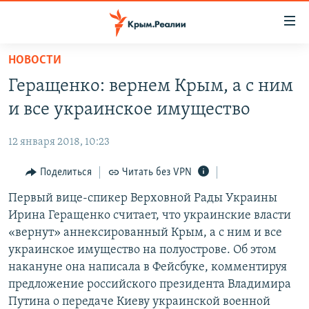
Доступность
ссылки
Вернуться
НОВОСТИ
к
НОВОСТИ
Геращенко: вернем Крым, а с ним
основному
СПЕЦПРОЕКТЫ
содержанию
и все украинское имущество
ВОДА
Вернутся
ГРУЗ 200
к
12 января 2018, 10:23
ИСТОРИЯ
КАРТА ВОЕННЫХ ОБЪЕКТОВ КРЫМА
главной
ЕЩЕ
Поделиться
Читать без VPN
11 ЛЕТ ОККУПАЦИИ КРЫМА. 11 ИСТОРИЙ СОПРОТИВЛЕНИЯ
навигации
Вернутся
РАДІО СВОБОДА
Первый вице-спикер Верховной Рады Украины
ИНТЕРАКТИВ
к
Ирина Геращенко считает, что украинские власти
КАК ОБОЙТИ БЛОКИРОВКУ
ИНФОГРАФИКА
поиску
«вернут» аннексированный Крым, а с ним и все
ТЕЛЕПРОЕКТ КРЫМ.РЕАЛИИ
украинское имущество на полуострове. Об этом
Українською
накануне она написала в Фейсбуке, комментируя
СОВЕТЫ ПРАВОЗАЩИТНИКОВ
Qırımtatar
предложение российского президента Владимира
ПРОПАВШИЕ БЕЗ ВЕСТИ
Путина о передаче Киеву украинской военной