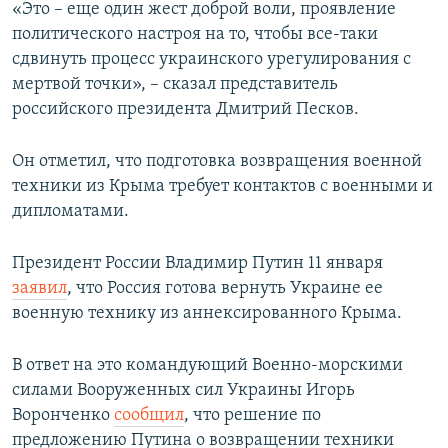
«Это – еще один жест доброй воли, проявление
ПРИСОЕДИНЯЙТЕСЬ!
ПОБЕДИТЕЛЕЙ НЕ СУДЯТ?
политического настроя на то, чтобы все-таки
КРЫМ.НЕПОКОРЕННЫЙ
сдвинуть процесс украинского урегулирования с
мертвой точки», – сказал представитель
ELIFBE
российского президента Дмитрий Песков.
УКРАИНСКАЯ ПРОБЛЕМА КРЫМА
Все сайты RFE/RL
Он отметил, что подготовка возвращения военной
техники из Крыма требует контактов с военными и
дипломатами.
Президент России Владимир Путин 11 января
заявил
, что Россия готова вернуть Украине ее
военную технику из аннексированного Крыма.
В ответ на это командующий Военно-морскими
силами Вооруженных сил Украины Игорь
Воронченко
сообщил
, что решение по
предложению Путина о возвращении техники