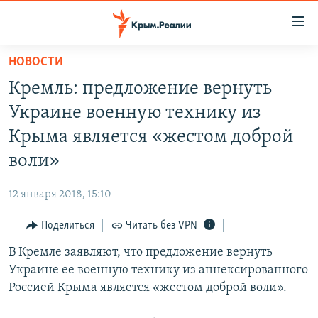
Доступность
ссылки
Вернуться
НОВОСТИ
к
НОВОСТИ
Кремль: предложение вернуть
основному
СПЕЦПРОЕКТЫ
содержанию
Украине военную технику из
ВОДА
Вернутся
ГРУЗ 200
Крыма является «жестом доброй
к
ИСТОРИЯ
КАРТА ВОЕННЫХ ОБЪЕКТОВ КРЫМА
воли»
главной
ЕЩЕ
11 ЛЕТ ОККУПАЦИИ КРЫМА. 11 ИСТОРИЙ СОПРОТИВЛЕНИЯ
навигации
12 января 2018, 15:10
Вернутся
РАДІО СВОБОДА
ИНТЕРАКТИВ
к
Поделиться
Читать без VPN
КАК ОБОЙТИ БЛОКИРОВКУ
ИНФОГРАФИКА
поиску
В Кремле заявляют, что предложение вернуть
ТЕЛЕПРОЕКТ КРЫМ.РЕАЛИИ
Українською
Украине ее военную технику из аннексированного
СОВЕТЫ ПРАВОЗАЩИТНИКОВ
Россией Крыма является «жестом доброй воли».
Qırımtatar
ПРОПАВШИЕ БЕЗ ВЕСТИ