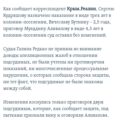
ПРИСОЕДИНЯЙТЕСЬ!
ПОБЕДИТЕЛЕЙ НЕ СУДЯТ?
Как сообщает корреспондент
Крым.Реалии
, Сергею
КРЫМ.НЕПОКОРЕННЫЙ
Кудряшову назначено наказание в виде трех лет в
колонии-поселении, Вячеславу Бутнику – 2,5 года,
ELIFBE
приговор Муеддину Аливапову в виде 4,5 лет в
УКРАИНСКАЯ ПРОБЛЕМА КРЫМА
колонии-поселении суд оставил без изменений.
Все сайты RFE/RL
Судья Галина Редько не приняла во внимание
доводы апелляционных жалоб в отношении
подсудимых, не были учтены ни противоречия
показаний, ни многочисленные процессуальные
нарушения, о которых сообщала сторона защиты,
ни тот факт, что подсудимые не были знакомы
между собой.
Изменения коснулись только приговоров двум
подсудимым, которые, как сообщает защита, под
пытками признали вину и оговорили Аливапова.