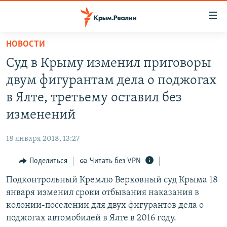
Доступность
ссылки
Вернуться
НОВОСТИ
к
НОВОСТИ
Суд в Крыму изменил приговоры
основному
СПЕЦПРОЕКТЫ
содержанию
двум фигурантам дела о поджогах
ВОДА
Вернутся
ГРУЗ 200
в Ялте, третьему оставил без
к
ИСТОРИЯ
КАРТА ВОЕННЫХ ОБЪЕКТОВ КРЫМА
изменений
главной
ЕЩЕ
11 ЛЕТ ОККУПАЦИИ КРЫМА. 11 ИСТОРИЙ СОПРОТИВЛЕНИЯ
навигации
18 января 2018, 13:27
Вернутся
РАДІО СВОБОДА
ИНТЕРАКТИВ
к
Поделиться
Читать без VPN
КАК ОБОЙТИ БЛОКИРОВКУ
ИНФОГРАФИКА
поиску
Подконтрольный Кремлю Верховный суд Крыма 18
ТЕЛЕПРОЕКТ КРЫМ.РЕАЛИИ
Українською
января изменил сроки отбывания наказания в
СОВЕТЫ ПРАВОЗАЩИТНИКОВ
колонии-поселении для двух фигурантов дела о
Qırımtatar
поджогах автомобилей в Ялте в 2016 году.
ПРОПАВШИЕ БЕЗ ВЕСТИ