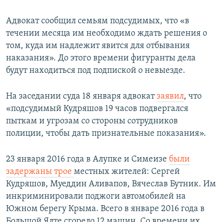
Адвокат сообщил семьям подсудимых, что «в
течении месяца им необходимо ждать решения о
том, куда им надлежит явится для отбывания
наказания». До этого времени фигуранты дела
будут находиться под подпиской о невыезде.
На заседании суда 18 января адвокат
заявил
, что
«подсудимый Кудряшов 19 часов подвергался
пыткам и угрозам со стороны сотрудников
полиции, чтобы дать признательные показания».
23 января 2016 года в Алупке и Симеизе
были
задержаны трое
местных жителей: Сергей
Кудряшов, Муеддин Аливапов, Вячеслав Бутник. Им
инкриминировали поджоги автомобилей на
Южном берегу Крыма. Всего в январе 2016 года в
Большой Ялте сгорело 12 машин. Со времени их