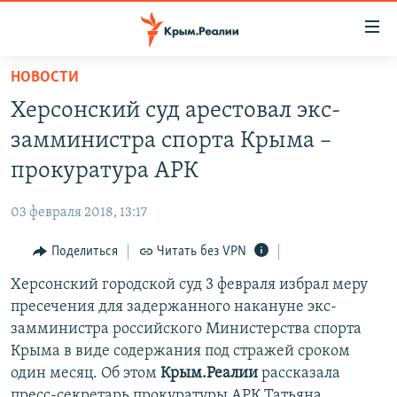
Доступность
ссылки
Вернуться
НОВОСТИ
к
НОВОСТИ
Херсонский суд арестовал экс-
основному
СПЕЦПРОЕКТЫ
содержанию
замминистра спорта Крыма –
ВОДА
Вернутся
ГРУЗ 200
прокуратура АРК
к
ИСТОРИЯ
КАРТА ВОЕННЫХ ОБЪЕКТОВ КРЫМА
главной
03 февраля 2018, 13:17
ЕЩЕ
11 ЛЕТ ОККУПАЦИИ КРЫМА. 11 ИСТОРИЙ СОПРОТИВЛЕНИЯ
навигации
Вернутся
Поделиться
Читать без VPN
РАДІО СВОБОДА
ИНТЕРАКТИВ
к
Херсонский городской суд 3 февраля избрал меру
КАК ОБОЙТИ БЛОКИРОВКУ
ИНФОГРАФИКА
поиску
пресечения для задержанного накануне экс-
ТЕЛЕПРОЕКТ КРЫМ.РЕАЛИИ
замминистра российского Министерства спорта
Українською
Крыма в виде содержания под стражей сроком
СОВЕТЫ ПРАВОЗАЩИТНИКОВ
Qırımtatar
один месяц. Об этом
Крым.Реалии
рассказала
ПРОПАВШИЕ БЕЗ ВЕСТИ
пресс-секретарь прокуратуры АРК Татьяна