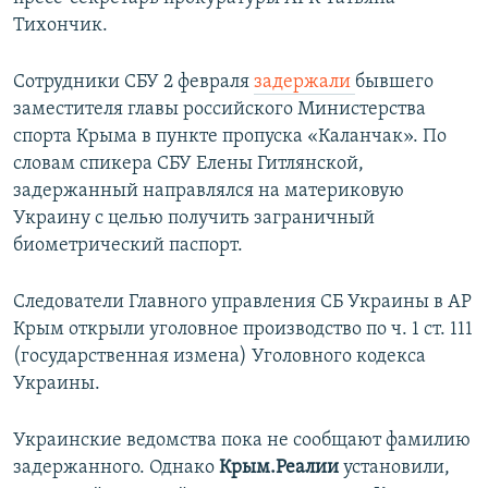
ПРИСОЕДИНЯЙТЕСЬ!
ПОБЕДИТЕЛЕЙ НЕ СУДЯТ?
Тихончик.
КРЫМ.НЕПОКОРЕННЫЙ
Сотрудники СБУ 2 февраля
задержали
бывшего
ELIFBE
заместителя главы российского Министерства
спорта Крыма в пункте пропуска «Каланчак». По
УКРАИНСКАЯ ПРОБЛЕМА КРЫМА
словам спикера СБУ Елены Гитлянской,
Все сайты RFE/RL
задержанный направлялся на материковую
Украину с целью получить заграничный
биометрический паспорт.
Следователи Главного управления СБ Украины в АР
Крым открыли уголовное производство по ч. 1 ст. 111
(государственная измена) Уголовного кодекса
Украины.
Украинские ведомства пока не сообщают фамилию
задержанного. Однако
Крым.Реалии
установили,