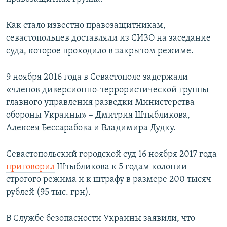
ПРИСОЕДИНЯЙТЕСЬ!
ПОБЕДИТЕЛЕЙ НЕ СУДЯТ?
Как стало известно правозащитникам,
КРЫМ.НЕПОКОРЕННЫЙ
севастопольцев доставляли из СИЗО на заседание
ELIFBE
суда, которое проходило в закрытом режиме.
УКРАИНСКАЯ ПРОБЛЕМА КРЫМА
9 ноября 2016 года в Севастополе задержали
Все сайты RFE/RL
«членов диверсионно-террористической группы
главного управления разведки Министерства
обороны Украины» – Дмитрия Штыбликова,
Алексея Бессарабова и Владимира Дудку.
Севастопольский городской суд 16 ноября 2017 года
приговорил
Штыбликова к 5 годам колонии
строгого режима и к штрафу в размере 200 тысяч
рублей (95 тыс. грн).
В Службе безопасности Украины заявили, что