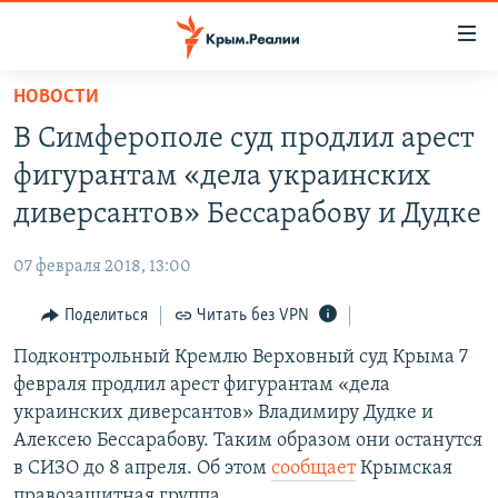
Доступность
ссылки
Вернуться
НОВОСТИ
к
НОВОСТИ
В Симферополе суд продлил арест
основному
СПЕЦПРОЕКТЫ
содержанию
фигурантам «дела украинских
ВОДА
Вернутся
ГРУЗ 200
диверсантов» Бессарабову и Дудке
к
ИСТОРИЯ
КАРТА ВОЕННЫХ ОБЪЕКТОВ КРЫМА
главной
07 февраля 2018, 13:00
ЕЩЕ
11 ЛЕТ ОККУПАЦИИ КРЫМА. 11 ИСТОРИЙ СОПРОТИВЛЕНИЯ
навигации
Вернутся
Поделиться
Читать без VPN
РАДІО СВОБОДА
ИНТЕРАКТИВ
к
Подконтрольный Кремлю Верховный суд Крыма 7
КАК ОБОЙТИ БЛОКИРОВКУ
ИНФОГРАФИКА
поиску
февраля продлил арест фигурантам «дела
ТЕЛЕПРОЕКТ КРЫМ.РЕАЛИИ
украинских диверсантов» Владимиру Дудке и
Українською
Алексею Бессарабову. Таким образом они останутся
СОВЕТЫ ПРАВОЗАЩИТНИКОВ
Qırımtatar
в СИЗО до 8 апреля. Об этом
сообщает
Крымская
ПРОПАВШИЕ БЕЗ ВЕСТИ
правозащитная группа.