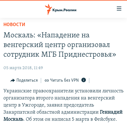
Доступность
ссылки
Вернуться
НОВОСТИ
к
НОВОСТИ
Москаль: «Нападение на
основному
СПЕЦПРОЕКТЫ
содержанию
венгерский центр организовал
ВОДА
Вернутся
ГРУЗ 200
сотрудник МГБ Приднестровья»
к
ИСТОРИЯ
КАРТА ВОЕННЫХ ОБЪЕКТОВ КРЫМА
главной
05 марта 2018, 11:49
ЕЩЕ
11 ЛЕТ ОККУПАЦИИ КРЫМА. 11 ИСТОРИЙ СОПРОТИВЛЕНИЯ
навигации
Вернутся
Поделиться
Читать без VPN
РАДІО СВОБОДА
ИНТЕРАКТИВ
к
Украинские правоохранители установили личность
КАК ОБОЙТИ БЛОКИРОВКУ
ИНФОГРАФИКА
поиску
организатора второго нападения на венгерский
ТЕЛЕПРОЕКТ КРЫМ.РЕАЛИИ
центр в Ужгороде, заявил председатель
Українською
Закарпатской областной администрации
Геннадий
СОВЕТЫ ПРАВОЗАЩИТНИКОВ
Qırımtatar
Москаль
. Об этом он написал 5 марта в Фейсбуке.
ПРОПАВШИЕ БЕЗ ВЕСТИ