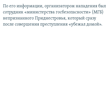
ПРИСОЕДИНЯЙТЕСЬ!
ПОБЕДИТЕЛЕЙ НЕ СУДЯТ?
По его информации, организатором нападения был
сотрудник «министерства госбезопасности» (МГБ)
КРЫМ.НЕПОКОРЕННЫЙ
непризнанного Приднестровья, который сразу
ELIFBE
после совершения преступления «убежал домой».
УКРАИНСКАЯ ПРОБЛЕМА КРЫМА
Все сайты RFE/RL