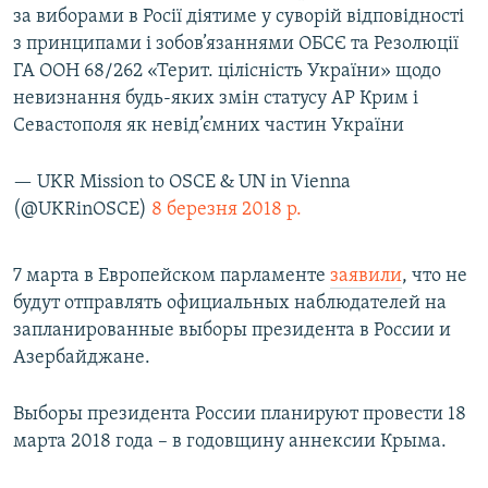
за виборами в Росії діятиме у суворій відповідності
з принципами і зобов’язаннями ОБСЄ та Резолюції
ГА ООН 68/262 «Терит. цілісність України» щодо
невизнання будь-яких змін статусу АР Крим і
Севастополя як невід’ємних частин України
— UKR Mission to OSCE & UN in Vienna
(@UKRinOSCE)
8 березня 2018 р.
7 марта в Европейском парламенте
заявили
, что не
будут отправлять официальных наблюдателей на
запланированные выборы президента в России и
Азербайджане.
Выборы президента России планируют провести 18
марта 2018 года – в годовщину аннексии Крыма.