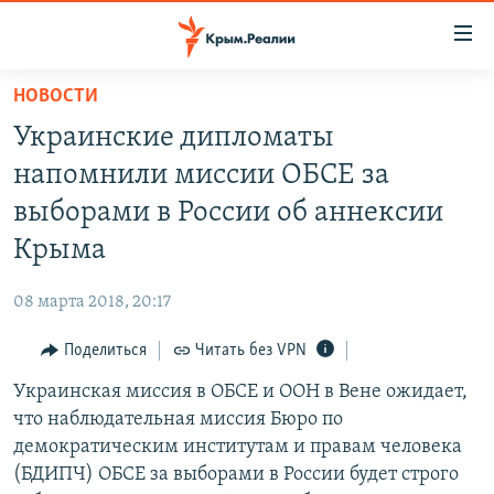
Доступность
ссылки
Вернуться
НОВОСТИ
к
НОВОСТИ
Украинские дипломаты
основному
СПЕЦПРОЕКТЫ
содержанию
напомнили миссии ОБСЕ за
ВОДА
Вернутся
ГРУЗ 200
выборами в России об аннексии
к
ИСТОРИЯ
КАРТА ВОЕННЫХ ОБЪЕКТОВ КРЫМА
Крыма
главной
ЕЩЕ
11 ЛЕТ ОККУПАЦИИ КРЫМА. 11 ИСТОРИЙ СОПРОТИВЛЕНИЯ
навигации
08 марта 2018, 20:17
Вернутся
РАДІО СВОБОДА
ИНТЕРАКТИВ
к
Поделиться
Читать без VPN
КАК ОБОЙТИ БЛОКИРОВКУ
ИНФОГРАФИКА
поиску
Украинская миссия в ОБСЕ и ООН в Вене ожидает,
ТЕЛЕПРОЕКТ КРЫМ.РЕАЛИИ
Українською
что наблюдательная миссия Бюро по
СОВЕТЫ ПРАВОЗАЩИТНИКОВ
демократическим институтам и правам человека
Qırımtatar
(БДИПЧ) ОБСЕ за выборами в России будет строго
ПРОПАВШИЕ БЕЗ ВЕСТИ