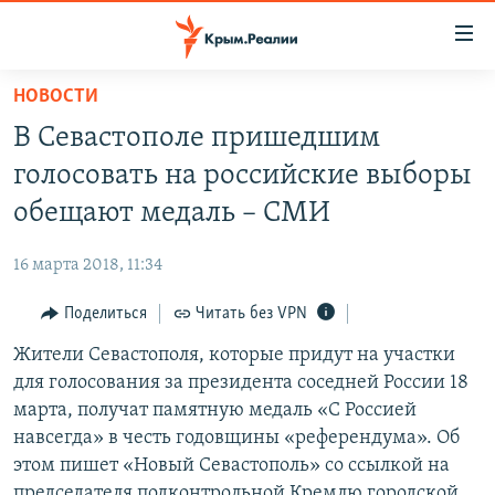
Доступность
ссылки
Вернуться
НОВОСТИ
к
НОВОСТИ
В Севастополе пришедшим
основному
СПЕЦПРОЕКТЫ
содержанию
голосовать на российские выборы
ВОДА
Вернутся
ГРУЗ 200
обещают медаль – СМИ
к
ИСТОРИЯ
КАРТА ВОЕННЫХ ОБЪЕКТОВ КРЫМА
главной
16 марта 2018, 11:34
ЕЩЕ
11 ЛЕТ ОККУПАЦИИ КРЫМА. 11 ИСТОРИЙ СОПРОТИВЛЕНИЯ
навигации
Вернутся
Поделиться
Читать без VPN
РАДІО СВОБОДА
ИНТЕРАКТИВ
к
Жители Севастополя, которые придут на участки
КАК ОБОЙТИ БЛОКИРОВКУ
ИНФОГРАФИКА
поиску
для голосования за президента соседней России 18
ТЕЛЕПРОЕКТ КРЫМ.РЕАЛИИ
марта, получат памятную медаль «С Россией
Українською
навсегда» в честь годовщины «референдума». Об
СОВЕТЫ ПРАВОЗАЩИТНИКОВ
Qırımtatar
этом пишет «Новый Севастополь» со ссылкой на
ПРОПАВШИЕ БЕЗ ВЕСТИ
председателя подконтрольной Кремлю городской