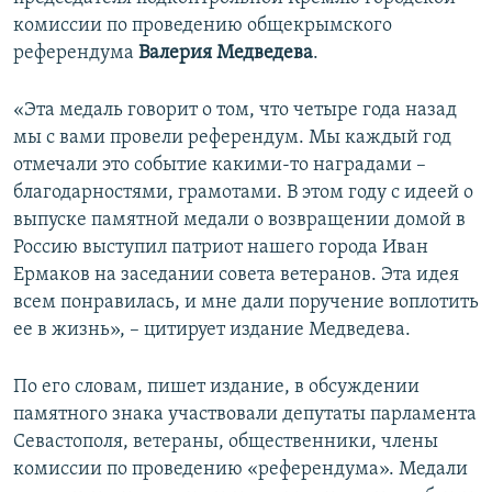
ПРИСОЕДИНЯЙТЕСЬ!
ПОБЕДИТЕЛЕЙ НЕ СУДЯТ?
комиссии по проведению общекрымского
референдума
Валерия Медведева
.
КРЫМ.НЕПОКОРЕННЫЙ
ELIFBE
«Эта медаль говорит о том, что четыре года назад
мы с вами провели референдум. Мы каждый год
УКРАИНСКАЯ ПРОБЛЕМА КРЫМА
отмечали это событие какими-то наградами –
Все сайты RFE/RL
благодарностями, грамотами. В этом году с идеей о
выпуске памятной медали о возвращении домой в
Россию выступил патриот нашего города Иван
Ермаков на заседании совета ветеранов. Эта идея
всем понравилась, и мне дали поручение воплотить
ее в жизнь», – цитирует издание Медведева.
По его словам, пишет издание, в обсуждении
памятного знака участвовали депутаты парламента
Севастополя, ветераны, общественники, члены
комиссии по проведению «референдума». Медали