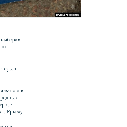
 выборах
ент
который
зовано и в
ародных
трове.
м в Крыму.
одит в