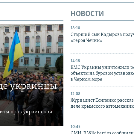
НОВОСТИ
18:10
Старший сын Кадырова полу
«героя Чечни»
14:18
ВМС Украины уничтожили р
объекты на буровой установ
в Черном море
где украинцы
12:08
Журналист Есипенко рассказ
деле крымского автомехани
щиты прав украинской
10:45
СМИ: В Wildberries сообщили,