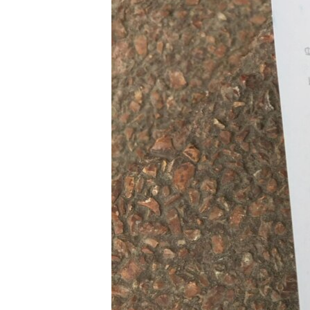
ПОБЕДИТЕЛЕЙ НЕ СУДЯТ?
КРЫМ.НЕПОКОРЕННЫЙ
ELIFBE
УКРАИНСКАЯ ПРОБЛЕМА КРЫМА