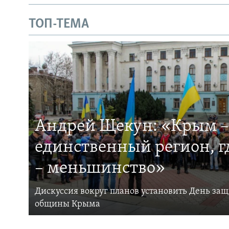
ТОП-ТЕМА
Андрей Щекун: «Крым –
единственный регион, 
– меньшинство»
Дискуссия вокруг планов установить День за
общины Крыма