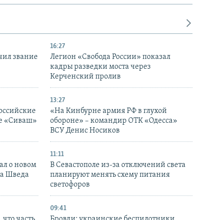
16:27
чил звание
Легион «Свобода России» показал
кадры разведки моста через
Керченский пролив
13:27
оссийские
«На Кинбурне армия РФ в глухой
ке «Сиваш»
обороне» – командир ОТК «Одесса»
ВСУ Денис Носиков
11:11
ал о новом
В Севастополе из-за отключений света
ка Шведа
планируют менять схему питания
светофоров
09:41
 что часть
Бровди: украинские беспилотники