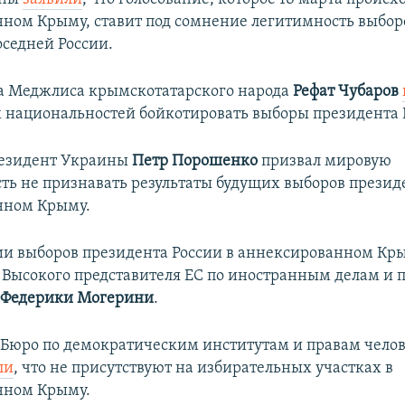
ном Крыму, ставит под сомнение легитимность выбор
оседней России.
ва Меджлиса крымскотатарского народа
Рефат Чубаров
 национальностей бойкотировать выборы президента 
резидент Украины
Петр Порошенко
призвал мировую
ть не признавать результаты будущих выборов президе
нном Крыму.
и выборов президента России в аннексированном К
Высокого представителя ЕС по иностранным делам и 
и
Федерики Могерини
.​
Бюро по демократическим институтам и правам чело
ли
, что не присутствуют на избирательных участках в
нном Крыму.