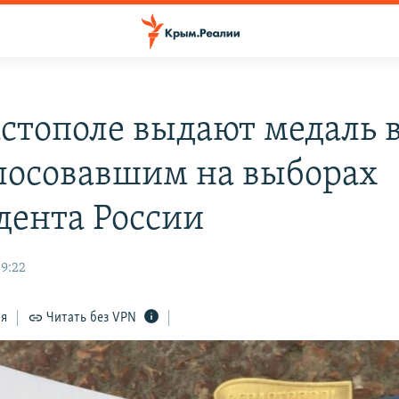
астополе выдают медаль 
лосовавшим на выборах
дента России
09:22
ся
Читать без VPN