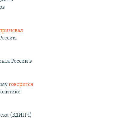
ов
призывал
России.
нта России в
рыму
говорится
политике
века (БДИПЧ)