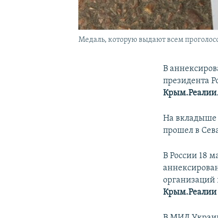
Медаль, которую выдают всем проголосо
В аннексиров
президента Р
Крым.Реалии
На вкладыше 
прошел в Сева
В России 18 
аннексирова
организаций 
Крым.Реалии
В МИД Укра