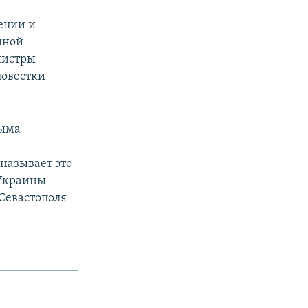
еции и
иной
нистры
повестки
рыма
называет это
 Украины
Севастополя