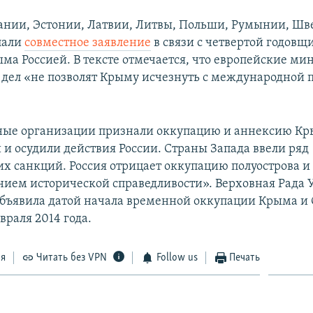
нии, Эстонии, Латвии, Литвы, Польши, Румынии, Шв
лали
совместное заявление
в связи с четвертой годовщ
ма Россией. В тексте отмечается, что европейские ми
дел «не позволят Крыму исчезнуть с международной 
ые организации признали оккупацию и аннексию К
и осудили действия России. Страны Запада ввели ряд
х санкций. Россия отрицает оккупацию полуострова и 
нием исторической справедливости». Верховная Рада
бъявила датой начала временной оккупации Крыма и 
враля 2014 года.
ся
Читать без VPN
Follow us
Печать