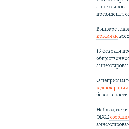
аннексирован
президента с
В январе гла
крымчан
всех
16 февраля п
общественнос
аннексирова
О непризнани
в декларации
безопасност
Наблюдатели 
ОБСЕ
сообщи
аннексирова