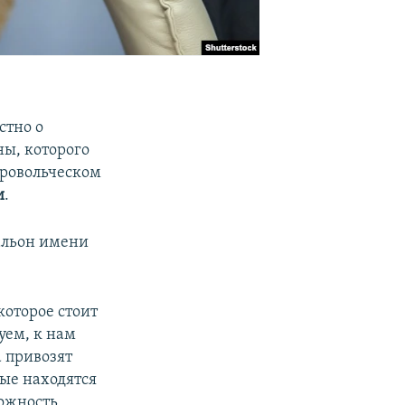
стно о
ы, которого
бровольческом
и
.
альон имени
которое стоит
уем, к нам
а привозят
рые находятся
можность,