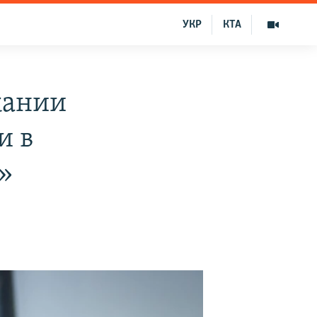
УКР
КТА
жании
и в
»