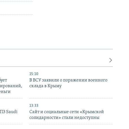
15:10
бует
В ВСУ заявили о поражении военного
нирований,
склада в Крыму
еньги
13:33
НПЗ Saudi
Сайт и социальные сети «Крымской
солидарности» стали недоступны