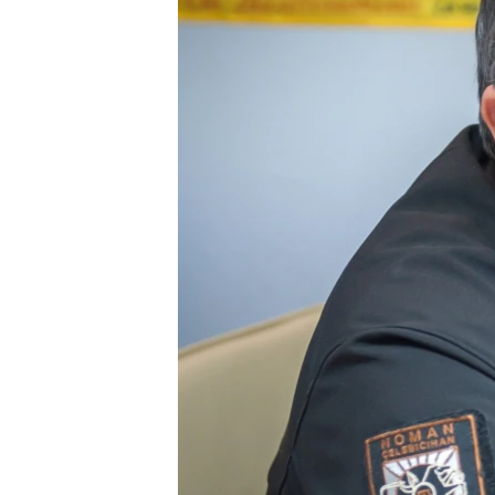
ПОБЕДИТЕЛЕЙ НЕ СУДЯТ?
КРЫМ.НЕПОКОРЕННЫЙ
ELIFBE
УКРАИНСКАЯ ПРОБЛЕМА КРЫМА