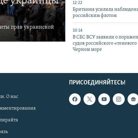
где украинцы
12:22
Британия усилила наблюдени
российским флотом
щиты прав украинской
10:14
В СБС ВСУ заявили о пораже
судов российского «теневого 
Черном море
ПРИСОЕДИНЯЙТЕСЬ!
и. О нас
омментирования
опирайта
вязь