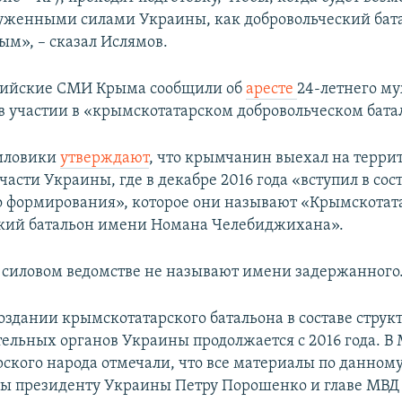
руженными силами Украины, как добровольческий бат
ым», – сказал Ислямов.
ссийские СМИ Крыма сообщили об
аресте
24-летнего м
в участии в «крымскотатарском добровольческом бата
силовики
утверждают
, что крымчанин выехал на терр
асти Украины, где в декабре 2016 года «вступил в сос
 формирования», которое они называют «Крымскотат
кий батальон имени Номана Челебиджихана».
м силовом ведомстве не называют имени задержанного
создании крымскотатарского батальона в составе струк
ельных органов Украины продолжается с 2016 года. В
ского народа отмечали, что все материалы по данному
ы президенту Украины Петру Порошенко и главе МВД