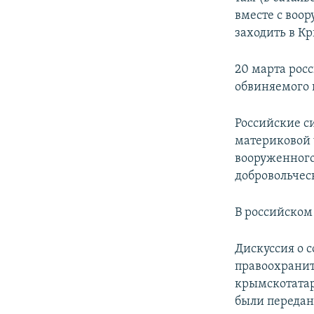
вместе с воо
заходить в Кр
20 марта ро
обвиняемого 
Российские 
материковой ч
вооруженного
добровольчес
​В российско
Дискуссия о 
правоохранит
крымскотатар
были передан