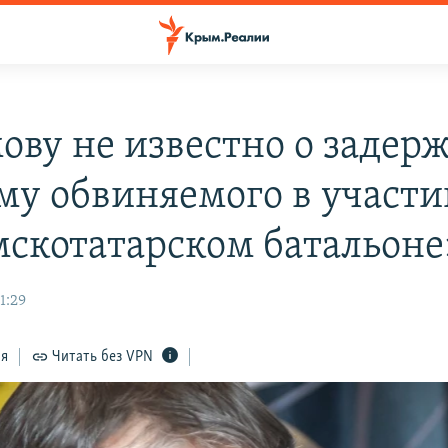
ову не известно о задер
му обвиняемого в участи
скотатарском батальоне
1:29
ся
Читать без VPN