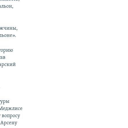
альон,
ужчины,
льоне».
иторию
тав
арский
.
туры
 Меджлисе
 вопросу
 Арсену