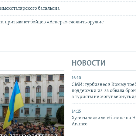
ымскотатарского батальона
ти призывают бойцов «Аскера» сложить оружие
НОВОСТИ
16:10
СМИ: турбизнес в Крыму тре
поддержки из-за обвала бро
а туристы не могут вернуть д
14:15
Хуситы заявили об атаке на 
Aramco