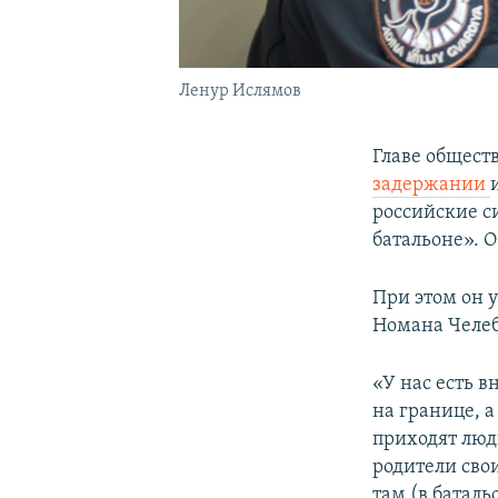
Ленур Ислямов
Главе общест
задержании
российские с
батальоне». 
При этом он 
Номана Челеб
«У нас есть 
на границе, а
приходят люд
родители свои
там (в баталь