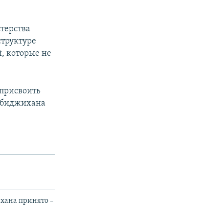
терства
структуре
, которые не
 присвоить
ебиджихана
хана принято –