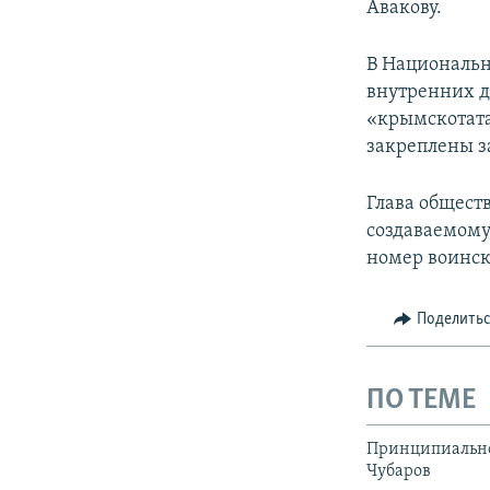
Авакову.
В Национальн
внутренних д
«крымскотата
закреплены з
Глава общест
создаваемом
номер воинск
Поделить
ПО ТЕМЕ
Принципиально
Чубаров