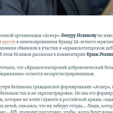
венной организации «Аскер»
Ленуру Ислямову
не изве
и
аресте
в аннексированном Крыму 24-летнего мужчин
иловики обвинили в участии в «крымскотатарском до
Об этом Ислямов рассказал в комментарии
Крым.Реали
уточнил, что «Крымскотатарский добровольческий бат
иджихана» остается незарегистрированным.
внутри батальона гражданское формирование «Аскер», 
 батальон так и не зарегистрирован. Но мы его формир
и, которые не хотят служить в российской армии, сюд
х детей, опасаясь, что их заберут оттуда... Люди, кото
оне –
КР
), проходят подготовку, чтобы, когда будет воз