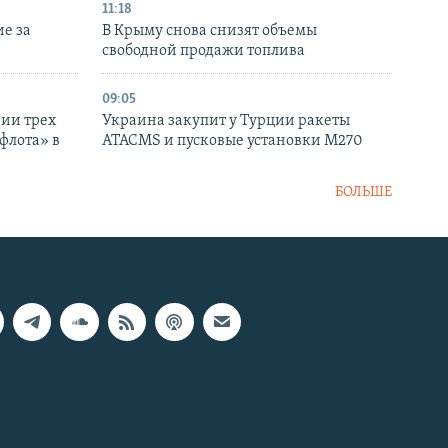
11:18
е за
В Крыму снова снизят объемы
свободной продажи топлива
09:05
нии трех
Украина закупит у Турции ракеты
флота» в
ATACMS и пусковые установки M270
БОЛЬШЕ