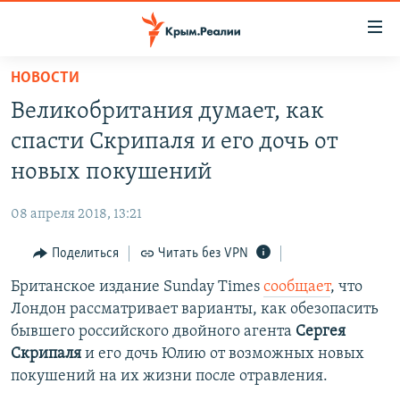
Доступность
ссылки
Вернуться
НОВОСТИ
к
НОВОСТИ
Великобритания думает, как
основному
СПЕЦПРОЕКТЫ
содержанию
спасти Скрипаля и его дочь от
ВОДА
Вернутся
ГРУЗ 200
новых покушений
к
ИСТОРИЯ
КАРТА ВОЕННЫХ ОБЪЕКТОВ КРЫМА
главной
08 апреля 2018, 13:21
ЕЩЕ
11 ЛЕТ ОККУПАЦИИ КРЫМА. 11 ИСТОРИЙ СОПРОТИВЛЕНИЯ
навигации
Вернутся
Поделиться
Читать без VPN
РАДІО СВОБОДА
ИНТЕРАКТИВ
к
Британское издание Sunday Times
сообщает
, что
КАК ОБОЙТИ БЛОКИРОВКУ
ИНФОГРАФИКА
поиску
Лондон рассматривает варианты, как обезопасить
ТЕЛЕПРОЕКТ КРЫМ.РЕАЛИИ
бывшего российского двойного агента
Сергея
Українською
Скрипаля
и его дочь Юлию от возможных новых
СОВЕТЫ ПРАВОЗАЩИТНИКОВ
Qırımtatar
покушений на их жизни после отравления.
ПРОПАВШИЕ БЕЗ ВЕСТИ