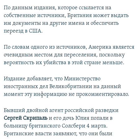
ПРИСОЕДИНЯЙТЕСЬ!
ПОБЕДИТЕЛЕЙ НЕ СУДЯТ?
По данным издания, которое ссылается на
собственные источники, Британия может выдать
КРЫМ.НЕПОКОРЕННЫЙ
им документы на другие имена и обеспечить
ELIFBE
переезд в США.
УКРАИНСКАЯ ПРОБЛЕМА КРЫМА
По словам одного из источников, Америка является
Все сайты RFE/RL
очевидным местом для переселения, поскольку
вероятность их убийства в этой стране меньше.
Издание добавляет, что Министерство
иностранных дел Великобритании на данный
момент эту информацию не прокомментировало.
Бывший двойной агент российской разведки
Сергей Скрипаль
и его дочь Юлия попали в
больницу британского Солсбери 4 марта.
Британские власти заявляют, что они были