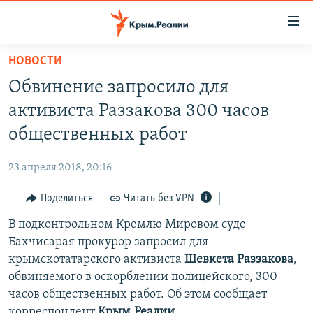
Доступность
ссылки
Вернуться
НОВОСТИ
к
НОВОСТИ
Обвинение запросило для
основному
СПЕЦПРОЕКТЫ
содержанию
активиста Раззакова 300 часов
ВОДА
Вернутся
ГРУЗ 200
общественных работ
к
ИСТОРИЯ
КАРТА ВОЕННЫХ ОБЪЕКТОВ КРЫМА
главной
23 апреля 2018, 20:16
ЕЩЕ
11 ЛЕТ ОККУПАЦИИ КРЫМА. 11 ИСТОРИЙ СОПРОТИВЛЕНИЯ
навигации
Вернутся
Поделиться
Читать без VPN
РАДІО СВОБОДА
ИНТЕРАКТИВ
к
В подконтрольном Кремлю Мировом суде
КАК ОБОЙТИ БЛОКИРОВКУ
ИНФОГРАФИКА
поиску
Бахчисарая прокурор запросил для
ТЕЛЕПРОЕКТ КРЫМ.РЕАЛИИ
крымскотатарского активиста
Шевкета Раззакова
,
Українською
обвиняемого в оскорблении полицейского, 300
СОВЕТЫ ПРАВОЗАЩИТНИКОВ
Qırımtatar
часов общественных работ. Об этом сообщает
ПРОПАВШИЕ БЕЗ ВЕСТИ
корреспондент
Крым.Реалии.