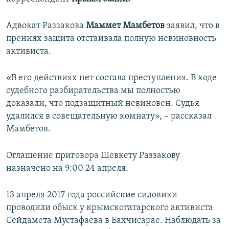
ПРИСОЕДИНЯЙТЕСЬ!
ПОБЕДИТЕЛЕЙ НЕ СУДЯТ?
Адвокат Раззакова
Маммет Мамбетов
заявил, что в
КРЫМ.НЕПОКОРЕННЫЙ
прениях защита отстаивала полную невиновность
ELIFBE
активиста.
УКРАИНСКАЯ ПРОБЛЕМА КРЫМА
«В его действиях нет состава преступления. В ходе
Все сайты RFE/RL
судебного разбирательства мы полностью
доказали, что подзащитный невиновен. Судья
удалился в совещательную комнату», – рассказал
Мамбетов.
Оглашение приговора Шевкету Раззакову
назначено на 9:00 24 апреля.
13 апреля 2017 года российские силовики
проводили обыск у крымскотатарского активиста
Сейдамета Мустафаева в Бахчисарае. Наблюдать за